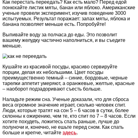
Как перестать переедать? Как есть мало? Перед едой
понюхайте листик мяты, банан или яблоко. Американские
ученые провели эксперимент, изучив поведение 3000
испытуемых. Результат поражает: запах мяты, яблока и
банана позволяет меньше есть. Попробуйте!
Выпивайте воду за полчаса до еды. Это позволит
вашему желудку частично наполниться, и вы съедите
меньше.
Кушайте из красивой посуды, красиво сервируйте
порции, делая их небольшими. Цвет посуды
преимущественно темный – синие, бордовые, черные
тарелки аппетит умеряют, а оранжевые, желтые, красные
– наоборот подзадоривают съесть больше.
Наладьте режим сна. Ученые доказали, что для сброса
веса огромное значение играет, сколько человек спит.
Люди, которые тратят на сон 5 – 6 часов в сутки, более
склонны к ожирению, чем те, кто спит по 7 – 8 часов. Если
хотите похудеть, ложитесь спать раньше, лучше до
полуночи и, конечно, не ешьте перед сном. Как спать
больше и крепче, читайте
здесь
.