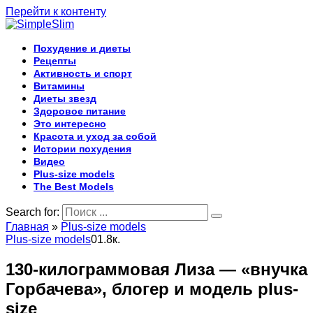
Перейти к контенту
Похудение и диеты
Рецепты
Активность и спорт
Витамины
Диеты звезд
Здоровое питание
Это интересно
Красота и уход за собой
Истории похудения
Видео
Plus-size models
The Best Models
Search for:
Главная
»
Plus-size models
Plus-size models
0
1.8к.
130-килограммовая Лиза — «внучка
Горбачева», блогер и модель plus-
size