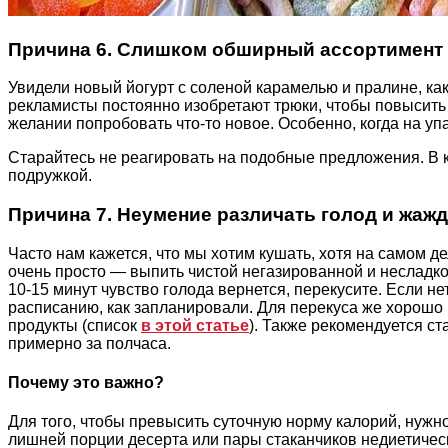
Причина 6. Слишком обширный ассортимент 
Увидели новый йогурт с соленой карамелью и пралине, ка
рекламисты постоянно изобретают трюки, чтобы повысить 
желании попробовать что-то новое. Особенно, когда на уп
Старайтесь не реагировать на подобные предложения. В к
подружкой.
Причина 7. Неумение различать голод и жаж
Часто нам кажется, что мы хотим кушать, хотя на самом д
очень просто — выпить чистой негазированной и несладк
10-15 минут чувство голода вернется, перекусите. Если н
расписанию, как запланировали. Для перекуса же хорошо
продукты (список
в этой статье
). Также рекомендуется ст
примерно за полчаса.
Почему это важно?
Для того, чтобы превысить суточную норму калорий, нужн
лишней порции десерта или пары стаканчиков недиетическ