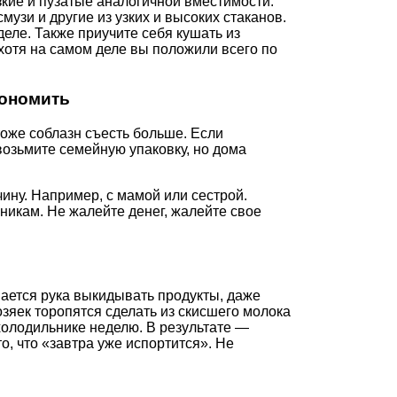
кие и пузатые аналогичной вместимости.
музи и другие из узких и высоких стаканов.
деле. Также приучите себя кушать из
хотя на самом деле вы положили всего по
кономить
оже соблазн съесть больше. Если
возьмите семейную упаковку, но дома
ину. Например, с мамой или сестрой.
никам. Не жалейте денег, жалейте свое
мается рука выкидывать продукты, даже
зяек торопятся сделать из скисшего молока
холодильнике неделю. В результате —
то, что «завтра уже испортится». Не