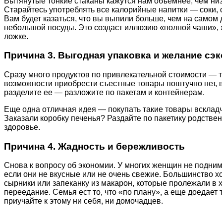
Вытянутые тонкие стаканы кажутся нам объемнее, чем низ
Старайтесь употреблять все калорийные напитки — соки, с
Вам будет казаться, что вы выпили больше, чем на самом 
небольшой посуды. Это создаст иллюзию «полной чаши», 
ложке.
Причина 3. Выгодная упаковка и желание сэ
Сразу много продуктов по привлекательной стоимости — т
возможности приобрести съестные товары поштучно нет, 
разделите ее — разложите по пакетам и контейнерам.
Еще одна отличная идея — покупать такие товары вскладч
Заказали коробку печенья? Раздайте по пакетику родствен
здоровье.
Причина 4. Жадность и бережливость
Снова к вопросу об экономии. У многих женщин не подни
если они не вкусные или не очень свежие. Большинство хо
сырники или запеканку из макарон, которые пролежали в 
переедание. Семья ест то, что «по плану», а еще доедает 
приучайте к этому ни себя, ни домочадцев.