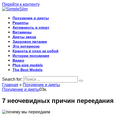
Перейти к контенту
Похудение и диеты
Рецепты
Активность и спорт
Витамины
Диеты звезд
Здоровое питание
Это интересно
Красота и уход за собой
Истории похудения
Видео
Plus-size models
The Best Models
Search for:
Главная
»
Похудение и диеты
Похудение и диеты
0
3к.
7 неочевидных причин переедания