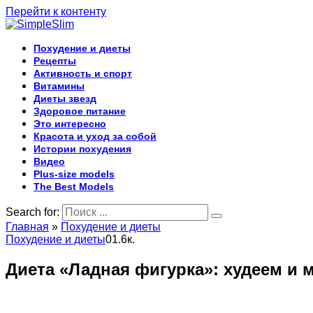
Перейти к контенту
Похудение и диеты
Рецепты
Активность и спорт
Витамины
Диеты звезд
Здоровое питание
Это интересно
Красота и уход за собой
Истории похудения
Видео
Plus-size models
The Best Models
Search for:
Главная
»
Похудение и диеты
Похудение и диеты
0
1.6к.
Диета «Ладная фигурка»: худеем и 