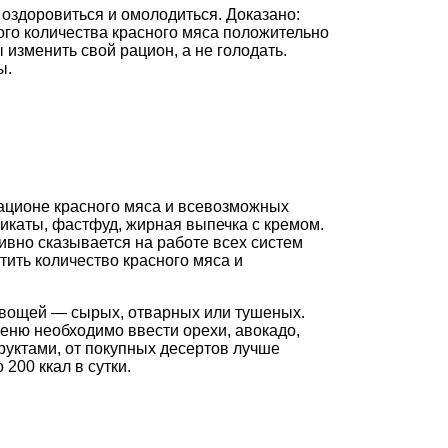
 оздоровиться и омолодиться. Доказано:
ого количества красного мяса положительно
ы изменить свой рацион, а не голодать.
ы.
ационе красного мяса и всевозможных
икаты, фастфуд, жирная выпечка с кремом.
тивно сказывается на работе всех систем
тить количество красного мяса и
 овощей — сырых, отварных или тушеных.
еню необходимо ввести орехи, авокадо,
руктами, от покупных десертов лучше
200 ккал в сутки.