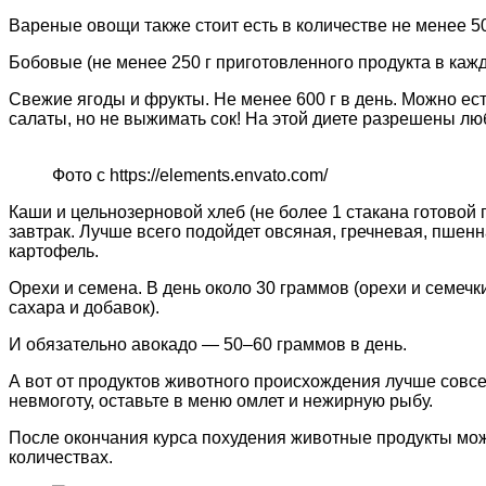
Вареные овощи также стоит есть в количестве не менее 5
Бобовые (не менее 250 г приготовленного продукта в кажды
Свежие ягоды и фрукты. Не менее 600 г в день. Можно ес
салаты, но не выжимать сок! На этой диете разрешены лю
Фото с https://elements.envato.com/
Каши и цельнозерновой хлеб (не более 1 стакана готовой 
завтрак. Лучше всего подойдет овсяная, гречневая, пшен
картофель.
Орехи и семена. В день около 30 граммов (орехи и семечк
сахара и добавок).
И обязательно авокадо — 50–60 граммов в день.
А вот от продуктов животного происхождения лучше совсе
невмоготу, оставьте в меню омлет и нежирную рыбу.
После окончания курса похудения животные продукты мож
количествах.