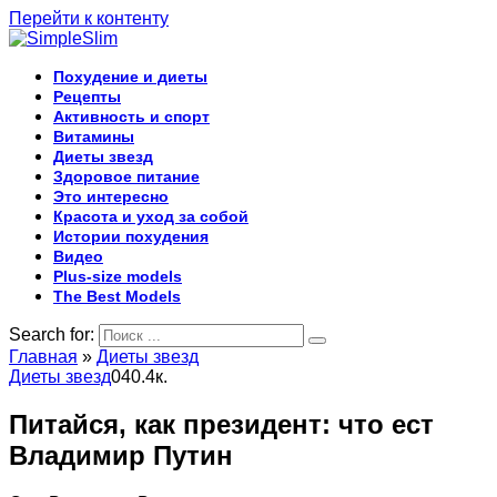
Перейти к контенту
Похудение и диеты
Рецепты
Активность и спорт
Витамины
Диеты звезд
Здоровое питание
Это интересно
Красота и уход за собой
Истории похудения
Видео
Plus-size models
The Best Models
Search for:
Главная
»
Диеты звезд
Диеты звезд
0
40.4к.
Питайся, как президент: что ест
Владимир Путин