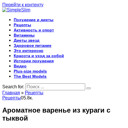
Перейти к контенту
Похудение и диеты
Рецепты
Активность и спорт
Витамины
Диеты звезд
Здоровое питание
Это интересно
Красота и уход за собой
Истории похудения
Видео
Plus-size models
The Best Models
Search for:
Главная
»
Рецепты
Рецепты
0
5.8к.
Ароматное варенье из кураги с
тыквой