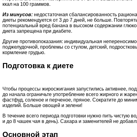
ккал на 100 граммов.
Из минусов:
недостаточная сбалансированность рациона
диеты рекомендуется от 3 до 7 дней, не больше. Повторять
потенциальный вред банана в высоком содержании глюкозы
диета запрещена при диабете.
Другие противопоказания: индивидуальная непереносимос
поджелудочной, проблемы со стулом, детский, подростков
кормление грудью.
Подготовка к диете
Чтобы процессы жиросжигания запустились активнее, подг
до начала ограничьте употребление всего жирного и жаре
фастфуд, соленое и перченое, пряное. Сократите до мин
изделий. Больше овощей и зелени!
В течение всего периода подготовки нужно пить чистую вод
и до 8 чашек чая в день). Сахара и заменителей не добав
Основной этап