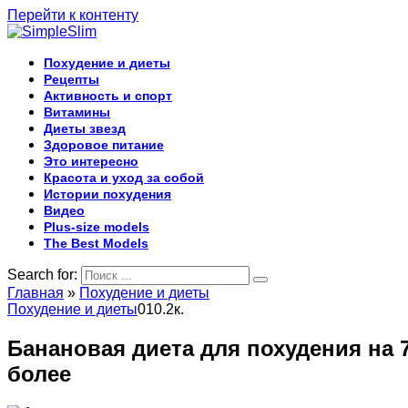
Перейти к контенту
Похудение и диеты
Рецепты
Активность и спорт
Витамины
Диеты звезд
Здоровое питание
Это интересно
Красота и уход за собой
Истории похудения
Видео
Plus-size models
The Best Models
Search for:
Главная
»
Похудение и диеты
Похудение и диеты
0
10.2к.
Банановая диета для похудения на 7
более