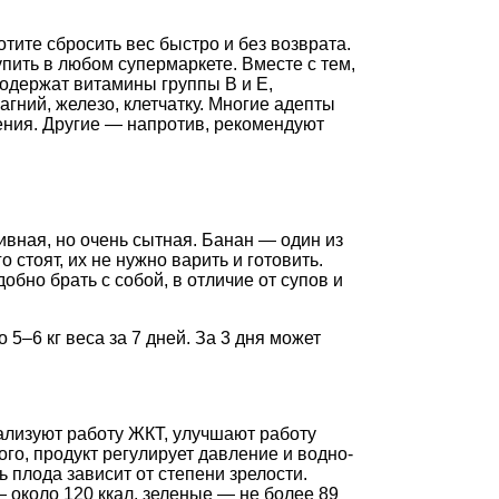
отите сбросить вес быстро и без возврата.
пить в любом супермаркете. Вместе с тем,
одержат витамины группы В и Е,
агний, железо, клетчатку. Многие адепты
ения. Другие — напротив, рекомендуют
вная, но очень сытная. Банан — один из
 стоят, их не нужно варить и готовить.
обно брать с собой, в отличие от супов и
 5–6 кг веса за 7 дней. За 3 дня может
лизуют работу ЖКТ, улучшают работу
го, продукт регулирует давление и водно-
 плода зависит от степени зрелости.
 около 120 ккал, зеленые — не более 89