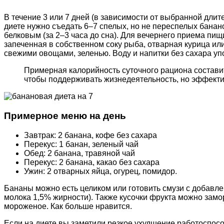
В течение 3 или 7 дней (в зависимости от выбранной длит
диете нужно съедать 6–7 спелых, но не переспелых банан
белковым (за 2–3 часа до сна). Для вечернего приема пищи
запеченная в собственном соку рыба, отварная курица ил
свежими овощами, зеленью. Воду и напитки без сахара уп
Примерная калорийность суточного рациона составит 
чтобы поддерживать жизнедеятельность, но эффекти
Примерное меню на день
Завтрак: 2 банана, кофе без сахара
Перекус: 1 банан, зеленый чай
Обед: 2 банана, травяной чай
Перекус: 2 банана, какао без сахара
Ужин: 2 отварных яйца, огурец, помидор.
Бананы можно есть целиком или готовить смузи с добавл
молока 1,5% жирности). Также кусочки фрукта можно замо
мороженое. Как больше нравится.
Если на диете вы заметили резкое ухудшение работоспосо