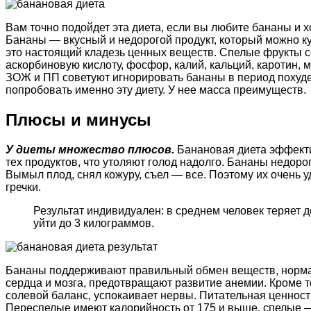
Вам точно подойдет эта диета, если вы любите бананы и х
Бананы — вкусный и недорогой продукт, который можно ку
это настоящий кладезь ценных веществ. Спелые фрукты с
аскорбиновую кислоту, фосфор, калий, кальций, каротин, м
ЗОЖ и ПП советуют игнорировать бананы в период похуд
попробовать именно эту диету. У нее масса преимуществ.
Плюсы и минусы
У диеты множество плюсов.
Банановая диета эффекти
тех продуктов, что утоляют голод надолго. Бананы недорого
Вымыл плод, снял кожуру, съел — все. Поэтому их очень уд
гречки.
Результат индивидуален: в среднем человек теряет до
уйти до 3 килограммов.
Бананы поддерживают правильный обмен веществ, норма
сердца и мозга, предотвращают развитие анемии. Кроме то
солевой баланс, успокаивает нервы. Питательная ценность
Переспелые имеют калорийность от 175 и выше, спелые —