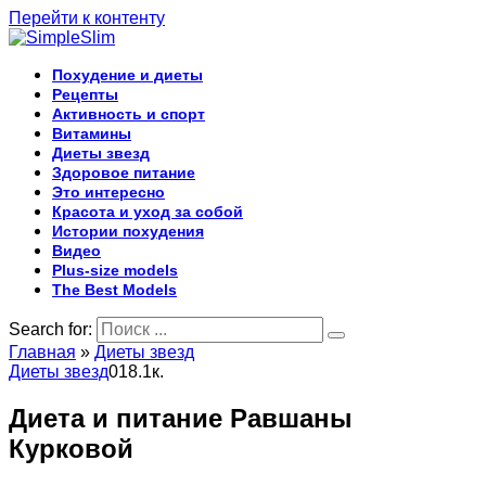
Перейти к контенту
Похудение и диеты
Рецепты
Активность и спорт
Витамины
Диеты звезд
Здоровое питание
Это интересно
Красота и уход за собой
Истории похудения
Видео
Plus-size models
The Best Models
Search for:
Главная
»
Диеты звезд
Диеты звезд
0
18.1к.
Диета и питание Равшаны
Курковой