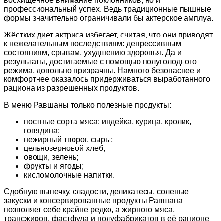
восхищенное внимание поклонников, но и
профессиональный успех. Ведь традиционные пышные
формы значительно ограничивали бы актерское амплуа.
Жёстких диет актриса избегает, считая, что они приводят
к нежелательным последствиям: депрессивным
состояниям, срывам, ухудшению здоровья. Да и
результаты, достигаемые с помощью полуголодного
режима, довольно призрачны. Намного безопаснее и
комфортнее оказалось придерживаться выработанного
рациона из разрешенных продуктов.
В меню Равшаны только полезные продукты:
постные сорта мяса: индейка, курица, кролик,
говядина;
нежирный творог, сыры;
цельнозерновой хлеб;
овощи, зелень;
фрукты и ягоды;
кисломолочные напитки.
Сдобную выпечку, сладости, деликатесы, соленые
закуски и консервированные продукты Равшана
позволяет себе крайне редко, а жирного мяса,
трансжиров, фастфуда и полуфабрикатов в её рационе