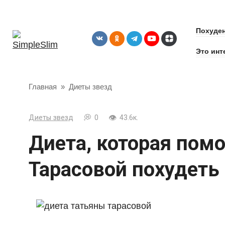
Перейти
к
Похуден
контенту
Это инт
Главная
»
Диеты звезд
Диеты звезд
0
43.6к.
Диета, которая помо
Тарасовой похудеть 