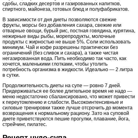
сдобы, сладких десертов и газированных напитков,
спиртного, майонеза, готовых блюд и полуфабрикатов.
В зависимости от дня диеты позволяются свежие
фрукты, морсы без добавления сахара, свежие или
отварные овощи, бурый рис, постная говядина, курятина,
нежирные виды рыбы, морепродукты, молочные
продукты с жирностью не выше 5%. Соли использовать
минимум. Чай и кофе разрешены практически без
ограничений (без сливок и сахара), а также чистая
негазированная вода. Пить необходимо так часто, как
хочется, маленькими глотками, чтобы утолить
потребность организма в жидкости. Идеально — 2 литра
в сутки.
Продолжительность диеты на супе — ровно 7 дней.
Придерживаться ее более длительное время не надо —
меню недостаточно сбалансировано, что может привести
к переутомлению и слабости. Высокоинтенсивные и
силовые тренировки также лучше отсрочить до момента
возвращения к нормальному рациону. Зато на суповой
диете приветствуются пешие прогулки, плавание, йога,
стрейчинг, пилатес.
Рецепт чудо-супа