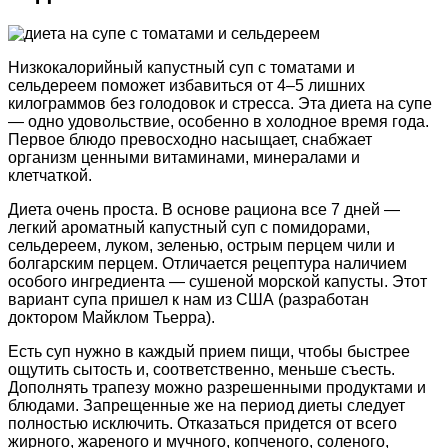
Низкокалорийный капустный суп с томатами и
сельдереем поможет избавиться от 4–5 лишних
килограммов без голодовок и стресса. Эта диета на супе
— одно удовольствие, особенно в холодное время года.
Первое блюдо превосходно насыщает, снабжает
организм ценными витаминами, минералами и
клетчаткой.
Диета очень проста. В основе рациона все 7 дней —
легкий ароматный капустный суп с помидорами,
сельдереем, луком, зеленью, острым перцем чили и
болгарским перцем. Отличается рецептура наличием
особого ингредиента — сушеной морской капусты. Этот
вариант супа пришел к нам из США (разработан
доктором Майклом Тьерра).
Есть суп нужно в каждый прием пищи, чтобы быстрее
ощутить сытость и, соответственно, меньше съесть.
Дополнять трапезу можно разрешенными продуктами и
блюдами. Запрещенные же на период диеты следует
полностью исключить. Отказаться придется от всего
жирного, жареного и мучного, копченого, соленого,