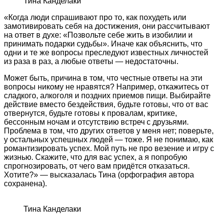
Тина Канделаки
«Когда люди спрашивают про то, как похудеть или
замотивировать себя на достижения, они рассчитывают
на ответ в духе: «Позвольте себе жить в изобилии и
принимать подарки судьбы». Иначе как объяснить, что
одни и те же вопросы преследуют известных личностей
из раза в раз, а любые ответы — недостаточны.
Может быть, причина в том, что честные ответы на эти
вопросы никому не нравятся? Например, откажитесь от
сладкого, алкоголя и поздних приемов пищи. Выбирайте
действие вместо бездействия, будьте готовы, что от вас
отвернутся, будьте готовы к провалам, критике,
бессонным ночам и отсутствию встреч с друзьями.
Проблема в том, что других ответов у меня нет; поверьте,
у остальных успешных людей — тоже. Я не понимаю, как
романтизировать успех. Мой путь не про везение и игру с
жизнью. Скажите, что для вас успех, а я попробую
спрогнозировать, от чего вам придётся отказаться.
Хотите?» — высказалась Тина (орфография автора
сохранена).
Тина Канделаки