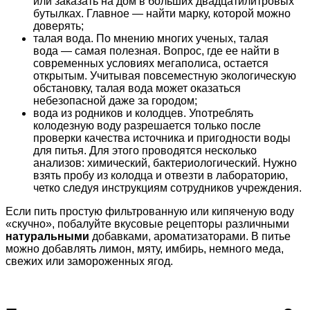
или заказать на дом в больших двадцатилитровых
бутылках. Главное — найти марку, которой можно
доверять;
талая вода. По мнению многих ученых, талая
вода — самая полезная. Вопрос, где ее найти в
современных условиях мегаполиса, остается
открытым. Учитывая повсеместную экологическую
обстановку, талая вода может оказаться
небезопасной даже за городом;
вода из родников и колодцев. Употреблять
колодезную воду разрешается только после
проверки качества источника и пригодности воды
для питья. Для этого проводятся несколько
анализов: химический, бактериологический. Нужно
взять пробу из колодца и отвезти в лабораторию,
четко следуя инструкциям сотрудников учреждения.
Если пить простую фильтрованную или кипяченую воду
«скучно», побалуйте вкусовые рецепторы различными
натуральными
добавками, ароматизаторами. В питье
можно добавлять лимон, мяту, имбирь, немного меда,
свежих или замороженных ягод.