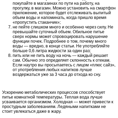
покупайте в магазинах по пути на работу, на
прогулку, в магазин. Можно установить на смартфон
приложение, которое будет отслеживать выпитый
объем воды и напоминать, когда пришло время
«пропустить стаканчик»;
не пейте слишком много и особенно через силу. Не
превышайте суточный объем. Обильное питье
сверх нормы может спровоцировать нарушение
функции почек. Подробнее о том, почему много
воды — вредно, в конце статьи. Не употребляйте
больше 0,6 литра жидкости за один раз;
пить или не пить воду на ночь — каждый решает
сам. Обычно это определяет склонность к отекам.
Если наутро вы просыпаетесь с лицом «плюс сайз»,
от употребления любых напитков лучше
воздержаться уже за 3 часа до отхода ко сну.
Ускорению метаболических процессов способствует
питье комнатной температуры. Теплая вода лучше
усваивается организмом. Холодная — может привести к
простудным заболеваниям. Ледяными напитками не
стоит увлекаться даже в жару.