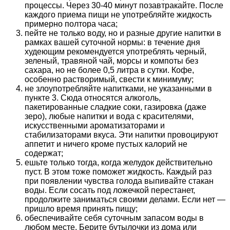
процессы. Через 30-40 минут позавтракайте. После
каждого приема пищи не употребляйте жидкость
примерно полтора часа;
пейте не только воду, но и разные другие напитки в
рамках вашей суточной нормы: в течение дня
худеющим рекомендуется употреблять черный,
зеленый, травяной чай, морсы и компоты без
сахара, но не более 0,5 литра в сутки. Кофе,
особенно растворимый, свести к минимуму;
не злоупотребляйте напитками, не указанными в
пункте 3. Сюда относятся алкоголь,
пакетированные сладкие соки, газировка (даже
зеро), любые напитки и вода с красителями,
искусственными ароматизаторами и
стабилизаторами вкуса. Эти напитки провоцируют
аппетит и ничего кроме пустых калорий не
содержат;
ешьте только тогда, когда желудок действительно
пуст. В этом тоже поможет жидкость. Каждый раз
при появлении чувства голода выпивайте стакан
воды. Если сосать под ложечкой перестанет,
продолжите заниматься своими делами. Если нет —
пришло время принять пищу;
обеспечивайте себя суточным запасом воды в
любом месте. Берите бутылочки из дома или