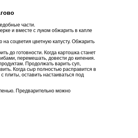
агово
едобные части.
терке и вместе с луком обжарить в капле
 на соцветия цветную капусту. Обжарить
ить до готовности. Когда картошка станет
ибами, перемешать, довести до кипения.
продуктам. Продолжать варить суп,
вить. Когда сыр полностью расправится в
ю с плиты, оставить настаиваться под
зеленью. Предварительно можно