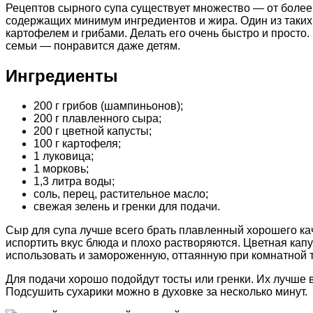
Рецептов сырного супа существует множество — от более
содержащих минимум ингредиентов и жира. Один из таких
картофелем и грибами. Делать его очень быстро и просто
семьи — понравится даже детям.
Ингредиенты
200 г грибов (шампиньонов);
200 г плавленного сыра;
200 г цветной капусты;
100 г картофеля;
1 луковица;
1 морковь;
1,3 литра воды;
соль, перец, растительное масло;
свежая зелень и гренки для подачи.
Сыр для супа лучше всего брать плавленный хорошего к
испортить вкус блюда и плохо растворяются. Цветная кап
использовать и замороженную, оттаянную при комнатной 
Для подачи хорошо подойдут тосты или гренки. Их лучше 
Подсушить сухарики можно в духовке за несколько минут.