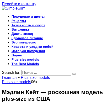
Перейти к контенту
Похудение и диеты
Рецепты
Активность и спорт
Витамины
Диеты звезд
Здоровое питание
Это интересно
Красота и уход за собой
Истории похудения
Видео
Plus-size models
The Best Models
Search for:
Главная
»
Plus-size models
Plus-size models
0
6к.
Мэдлин Кейт — роскошная модель
plus-size из США