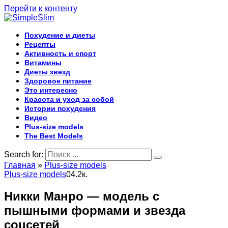
Перейти к контенту
Похудение и диеты
Рецепты
Активность и спорт
Витамины
Диеты звезд
Здоровое питание
Это интересно
Красота и уход за собой
Истории похудения
Видео
Plus-size models
The Best Models
Search for:
Главная
»
Plus-size models
Plus-size models
0
4.2к.
Никки Манро — модель с
пышными формами и звезда
соцсетей