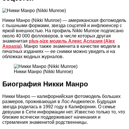
Никки Манро (Nikki Munroe) — американская фотомодель
с пышными формами, звезда соцсетей и инфлюенсер с
яркой внешностью. На профиль Nikki Munroe подписано
около 40 000 фолловеров, в числе которых другая
знаменитая
plus-size модель Алекс Аспазия (Alex
Aspasia)
. Манро также знаменита в качестве модели в
печатных изданиях — ее снимки можно увидеть и на
обложках модных журналов.
Никки Манро (Nikki Munroe)
Биография Никки Манро
Никки Манро — калифорнийская фотомодель больших
размеров, проживающая в Лос-Анджелесе. Будущая
звезда родилась в 1992 году в Калифорнии. О семье
девушки в Сети информации нет. Известно только то, что
близкие всячески поддерживают начинания и
стремления знаменитой родственницы.