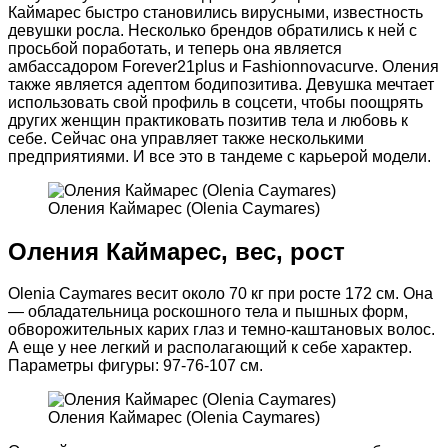
Каймарес быстро становились вирусными, известность
девушки росла. Несколько брендов обратились к ней с
просьбой поработать, и теперь она является
амбассадором Forever21plus и Fashionnovacurve. Оления
также является адептом бодипозитива. Девушка мечтает
использовать свой профиль в соцсети, чтобы поощрять
других женщин практиковать позитив тела и любовь к
себе. Сейчас она управляет также несколькими
предприятиями. И все это в тандеме с карьерой модели.
Оления Каймарес (Olenia Caymares)
Оления Каймарес, вес, рост
Olenia Caymares весит около 70 кг при росте 172 см. Она
— обладательница роскошного тела и пышных форм,
обворожительных карих глаз и темно-каштановых волос.
А еще у нее легкий и располагающий к себе характер.
Параметры фигуры: 97-76-107 см.
Оления Каймарес (Olenia Caymares)