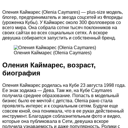
Оления Каймарес (Olenia Caymares) — plus-size модель,
блогер, предприниматель и звезда соцсетей из Флориды
(уроженка Кубы). У Каймарес около 300 фолловеров со
всего мира. Она собрала сотни тысяч поклонников на
своих сайтах во всех социальных сетях. А вскоре
девушка собирается запустить и собственный бренд.
Оления Каймарес (Olenia Caymares)
Оления Каймарес, возраст,
биография
Оления Каймарес родилась на Кубе 23 августа 1998 года.
Ее знак зодиака — Дева. Там же, на Кубе Caymares
получила среднее образование. Попасть в модельный
бизнес было ее мечтой с детства. Olenia рано стала
проявлять интерес и к социальным сетям. Будучи еще
совсем юной, она понимала, что в ее руках действенный
инструмент. Благодаря соблазнительным фото и видео,
которые она публиковала в Сети, девушка вскоре
получила узнаваемость и даже популярность. Ролики с