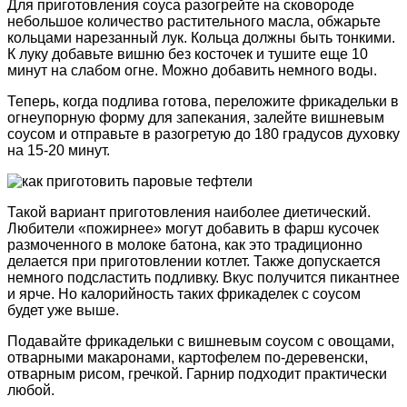
Для приготовления соуса разогрейте на сковороде
небольшое количество растительного масла, обжарьте
кольцами нарезанный лук. Кольца должны быть тонкими.
К луку добавьте вишню без косточек и тушите еще 10
минут на слабом огне. Можно добавить немного воды.
Теперь, когда подлива готова, переложите фрикадельки в
огнеупорную форму для запекания, залейте вишневым
соусом и отправьте в разогретую до 180 градусов духовку
на 15-20 минут.
Такой вариант приготовления наиболее диетический.
Любители «пожирнее» могут добавить в фарш кусочек
размоченного в молоке батона, как это традиционно
делается при приготовлении котлет. Также допускается
немного подсластить подливку. Вкус получится пикантнее
и ярче. Но калорийность таких фрикаделек с соусом
будет уже выше.
Подавайте фрикадельки с вишневым соусом с овощами,
отварными макаронами, картофелем по-деревенски,
отварным рисом, гречкой. Гарнир подходит практически
любой.