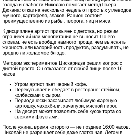
голода и слабости Николаю помогает метод Пьера
Дюкана: отказ на несколько недель от простых углеводов,
мучного, картофеля, злаков. Рацион состоит
преимущественно из рыбы, творога, яиц и мяса.
К дисциплине артист привычен с детства, но режим
ограничений или монопитания не выносит. По его
словам, не есть вообще намного проще, чем выяснять
жирность или калорийность продуктов, раздумывать, не
вредно ли желаемое блюдо.
Методом экспериментов Цискаридзе решил вопрос с
диетой просто. Он отказался от любой пищи после 16
часов.
Утром артист пьет черный кофе.
Перекусывает и обедает в ресторане: стейком,
колбасками с сыром.
Периодически заказывает любимую жареную
картошку, чахохбили, хачапури, мясной пирог.
На десерт может позволить себе кусок торта со
свежими фруктами.
После ужина, время которого — не позднее 16:00 часов,
Николай не разрешает себе даже глотка чая. Летом в