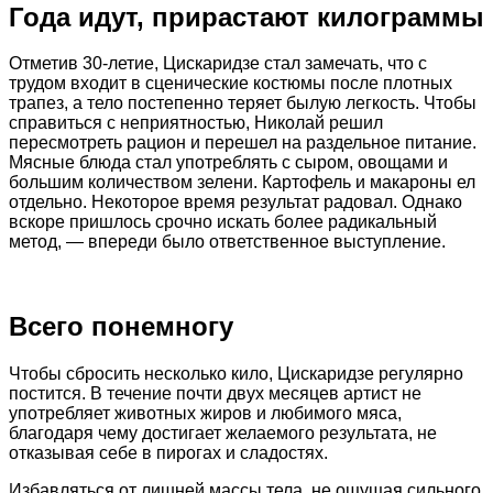
Года идут, прирастают килограммы
Отметив 30-летие, Цискаридзе стал замечать, что с
трудом входит в сценические костюмы после плотных
трапез, а тело постепенно теряет былую легкость. Чтобы
справиться с неприятностью, Николай решил
пересмотреть рацион и перешел на раздельное питание.
Мясные блюда стал употреблять с сыром, овощами и
большим количеством зелени. Картофель и макароны ел
отдельно. Некоторое время результат радовал. Однако
вскоре пришлось срочно искать более радикальный
метод, — впереди было ответственное выступление.
Всего понемногу
Чтобы сбросить несколько кило, Цискаридзе регулярно
постится. В течение почти двух месяцев артист не
употребляет животных жиров и любимого мяса,
благодаря чему достигает желаемого результата, не
отказывая себе в пирогах и сладостях.
Избавляться от лишней массы тела, не ощущая сильного