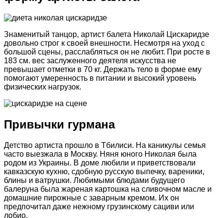
Знаменитый танцор, артист балета Николай Цискаридзе
довольно строг к своей внешности. Несмотря на уход с
большой сцены, расслабляться он не любит. При росте в
183 см. вес заслуженного деятеля искусства не
превышает отметки в 70 кг. Держать тело в форме ему
помогают умеренность в питании и высокий уровень
физических нагрузок.
Привычки гурмана
Детство артиста прошло в Тбилиси. На каникулы семья
часто выезжала в Москву. Няня юного Николая была
родом из Украины. В доме любили и приветствовали
кавказскую кухню, сдобную русскую выпечку, вареники,
блины и ватрушки. Любимыми блюдами будущего
балеруна была жареная картошка на сливочном масле и
домашние пирожные с заварным кремом. Их он
предпочитал даже нежному грузинскому сациви или
лобио.