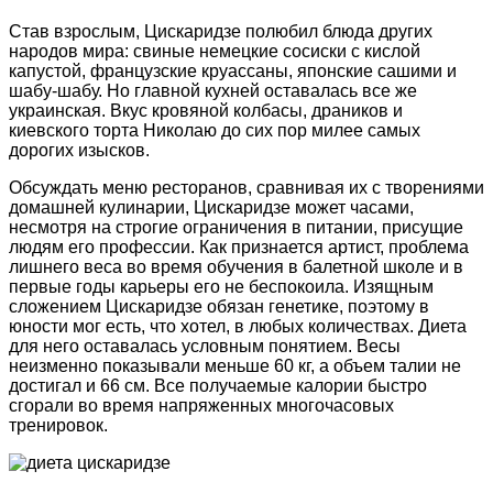
Став взрослым, Цискаридзе полюбил блюда других
народов мира: свиные немецкие сосиски с кислой
капустой, французские круассаны, японские сашими и
шабу-шабу. Но главной кухней оставалась все же
украинская. Вкус кровяной колбасы, драников и
киевского торта Николаю до сих пор милее самых
дорогих изысков.
Обсуждать меню ресторанов, сравнивая их с творениями
домашней кулинарии, Цискаридзе может часами,
несмотря на строгие ограничения в питании, присущие
людям его профессии. Как признается артист, проблема
лишнего веса во время обучения в балетной школе и в
первые годы карьеры его не беспокоила. Изящным
сложением Цискаридзе обязан генетике, поэтому в
юности мог есть, что хотел, в любых количествах. Диета
для него оставалась условным понятием. Весы
неизменно показывали меньше 60 кг, а объем талии не
достигал и 66 см. Все получаемые калории быстро
сгорали во время напряженных многочасовых
тренировок.