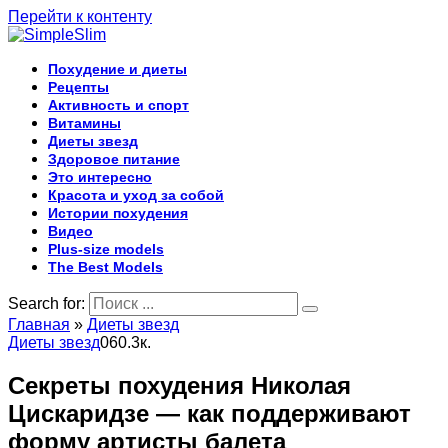
Перейти к контенту
Похудение и диеты
Рецепты
Активность и спорт
Витамины
Диеты звезд
Здоровое питание
Это интересно
Красота и уход за собой
Истории похудения
Видео
Plus-size models
The Best Models
Search for:
Главная
»
Диеты звезд
Диеты звезд
0
60.3к.
Секреты похудения Николая
Цискаридзе — как поддерживают
форму артисты балета