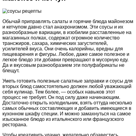
Обычай приправлять салаты и горячие блюда майонезом
и кетчупом давно стал анахронизмом. Эти соусы и их
разнообразные вариации, в изобилии расставленные на
магазинных полках, содержат огромное количество
трансжиров, сахара, химических загустителей,
усилителей вкуса. Они очень калорийны, вредны для
пищеварения и фигуры. Любое, даже самое полезное и
легкое блюдо эти добавки превращают в мусорную еду.
Да и вкусовым разнообразием эти полуфабрикаты не
блещут.
Уметь готовить полезные салатные заправки и соусы для
вторых блюд самостоятельно должен любой уважающий
себя кулинар. Тем более, — особых навыков этот
процесс не требует. Он под силу даже начинающим.
Достаточно открыть холодильник, взять оттуда несколько
самых обычных составляющих и добавить имеющиеся в
кухонном шкафу специи. И можно замахнуться на самое
изысканное блюдо из итальянского или французского
ресторана.
Чтобы креативить удачно, желательно обзавестись