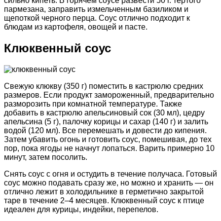
сильно кипеть. В горячем соусе развести 50 г. тертого
пармезана, заправить измельченным базиликом и
щепоткой черного перца. Соус отлично подходит к
блюдам из картофеля, овощей и пасте.
Клюквенный соус
Свежую клюкву (350 г) поместить в кастрюлю средних
размеров. Если продукт замороженный, предварительно
разморозить при комнатной температуре. Также
добавить в кастрюлю апельсиновый сок (30 мл), цедру
апельсина (5 г), палочку корицы и сахар (140 г) и залить
водой (120 мл). Все перемешать и довести до кипения.
Затем убавить огонь и готовить соус, помешивая, до тех
пор, пока ягоды не начнут лопаться. Варить примерно 10
минут, затем посолить.
Снять соус с огня и остудить в течение получаса. Готовый
соус можно подавать сразу же, но можно и хранить — он
отлично лежит в холодильнике в герметично закрытой
таре в течение 2–4 месяцев. Клюквенный соус к птице
идеален для курицы, индейки, перепелов.