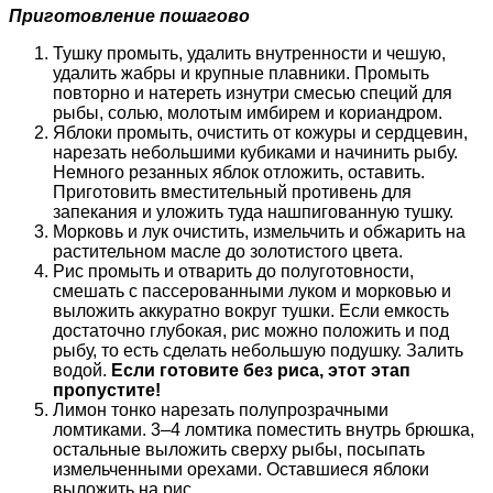
Приготовление пошагово
Тушку промыть, удалить внутренности и чешую,
удалить жабры и крупные плавники. Промыть
повторно и натереть изнутри смесью специй для
рыбы, солью, молотым имбирем и кориандром.
Яблоки промыть, очистить от кожуры и сердцевин,
нарезать небольшими кубиками и начинить рыбу.
Немного резанных яблок отложить, оставить.
Приготовить вместительный противень для
запекания и уложить туда нашпигованную тушку.
Морковь и лук очистить, измельчить и обжарить на
растительном масле до золотистого цвета.
Рис промыть и отварить до полуготовности,
смешать с пассерованными луком и морковью и
выложить аккуратно вокруг тушки. Если емкость
достаточно глубокая, рис можно положить и под
рыбу, то есть сделать небольшую подушку. Залить
водой.
Если готовите без риса, этот этап
пропустите!
Лимон тонко нарезать полупрозрачными
ломтиками. 3–4 ломтика поместить внутрь брюшка,
остальные выложить сверху рыбы, посыпать
измельченными орехами. Оставшиеся яблоки
выложить на рис.