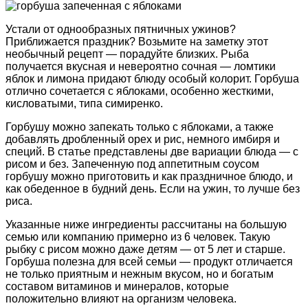
Устали от однообразных пятничных ужинов?
Приближается праздник? Возьмите на заметку этот
необычный рецепт — порадуйте близких. Рыба
получается вкусная и невероятно сочная — ломтики
яблок и лимона придают блюду особый колорит. Горбуша
отлично сочетается с яблоками, особенно жесткими,
кисловатыми, типа симиренко.
Горбушу можно запекать только с яблоками, а также
добавлять дробленный орех и рис, немного имбиря и
специй. В статье представлены две вариации блюда — с
рисом и без. Запеченную под аппетитным соусом
горбушу можно приготовить и как праздничное блюдо, и
как обеденное в будний день. Если на ужин, то лучше без
риса.
Указанные ниже ингредиенты рассчитаны на большую
семью или компанию примерно из 6 человек. Такую
рыбку с рисом можно даже детям — от 5 лет и старше.
Горбуша полезна для всей семьи — продукт отличается
не только приятным и нежным вкусом, но и богатым
составом витаминов и минералов, которые
положительно влияют на организм человека.