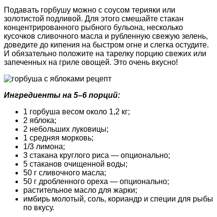
Подавать горбушу можно с соусом терияки или
золотистой подливой. Для этого смешайте стакан
концентрированного рыбного бульона, несколько
кусочков сливочного масла и рубленную свежую зелень,
доведите до кипения на быстром огне и слегка остудите.
И обязательно положите на тарелку порцию свежих или
запеченных на гриле овощей. Это очень вкусно!
Ингредиенты на 5–6 порций:
1 горбуша весом около 1,2 кг;
2 яблока;
2 небольших луковицы;
1 средняя морковь;
1/3 лимона;
3 стакана круглого риса — опционально;
5 стаканов очищенной воды;
50 г сливочного масла;
50 г дробленного ореха — опционально;
растительное масло для жарки;
имбирь молотый, соль, кориандр и специи для рыбы
по вкусу.