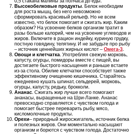
0,5 стакана малины за полчаса до еды.
Высокобелковые продукты
. Белок необходим
для роста мышц, без него невозможно
сформировать красивый рельеф. Но не всем
известно, что белок помогает и сжигать жир. Каким
образом? На усвоение белков организм тратит в
разы больше калорий, чем на усвоение углеводов и
жиров. Включите в рацион индейку, куриную грудку,
постную говядину, телятину. И не забудьте про рыбу
– источник ценнейших жирных кислот –
Омега-3
.
Овощи и клетчатка
. Употребляя свежую морковь,
капусту, огурцы, помидоры вместе с пищей, вы
достигаете быстрого насыщения и раньше встаете
из-за стола. Обилие клетчатки способствует также
эффективному очищению кишечника. Старайтесь
ежедневно кушать шпинат, сельдерей, морковь,
огурцы, капусту, редьку, брокколи.
Ананас
. Сжигать жир лучше всего помогают
ананасы, выращенные на Шри-Ланке. Ананас
превосходно справляется с чувством голода и
помогает быстрее переварить рыбу, мясо,
кисломолочные продукты.
Орехи
– природный жиросжигатель, источник белка
и полезных жиров. Они моментально насыщают
организм и борются с чувством голода. Достаточно