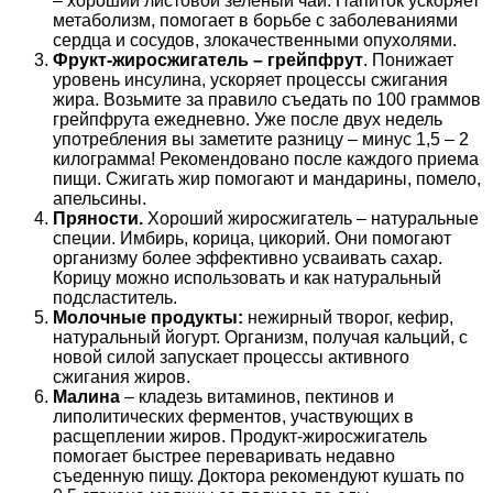
– хороший листовой зеленый чай. Напиток ускоряет
метаболизм, помогает в борьбе с заболеваниями
сердца и сосудов, злокачественными опухолями.
Фрукт-жиросжигатель
– грейпфрут
. Понижает
уровень инсулина, ускоряет процессы сжигания
жира. Возьмите за правило съедать по 100 граммов
грейпфрута ежедневно. Уже после двух недель
употребления вы заметите разницу – минус 1,5 – 2
килограмма! Рекомендовано после каждого приема
пищи. Сжигать жир помогают и мандарины, помело,
апельсины.
Пряности.
Хороший жиросжигатель – натуральные
специи. Имбирь, корица, цикорий. Они помогают
организму более эффективно усваивать сахар.
Корицу можно использовать и как натуральный
подсластитель.
Молочные продукты:
нежирный творог, кефир,
натуральный йогурт. Организм, получая кальций, с
новой силой запускает процессы активного
сжигания жиров.
Малина
– кладезь витаминов, пектинов и
липолитических ферментов, участвующих в
расщеплении жиров. Продукт-жиросжигатель
помогает быстрее переваривать недавно
съеденную пищу. Доктора рекомендуют кушать по