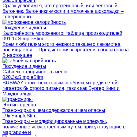
0
8к.
SimpleSlim
Сразу условимся, что протеиновый, или белковый
батончик, батончики-мюсли и молочные шоколадки –
совершенно
Похудение и диеты
Калорийность мороженого: таблица производителей
0
91.1к.
SimpleSlim
Всем любителям этого нежного тающего лакомства
посвящается… Предыстория к прочтению обязательна…
В настоящее
Похудение и диеты
Сабвей: калорийность меню
0
20.3к.
SimpleSlim
SUBWAY стоит некоторым особняком среди сетей-
гигантов быстрого питания, таких как Бургер Кинг и
Макдональдс.
Это интересно
Транс-жиры: в чем содержатся и чем опасны
1
9к.
SimpleSlim
Транс-жиры – модифицированные молекулы,
полученные искусственным путем, присутствующие в
маргарине и