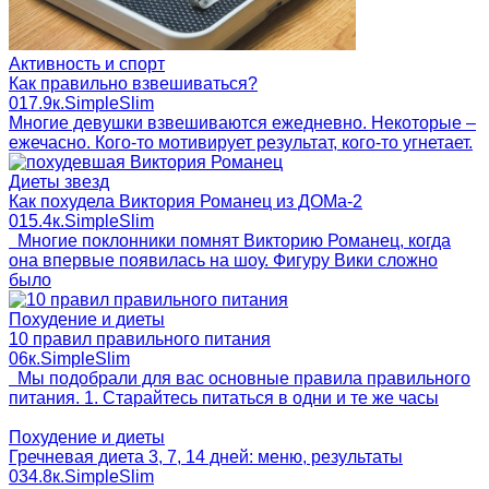
Активность и спорт
Как правильно взвешиваться?
0
17.9к.
SimpleSlim
Многие девушки взвешиваются ежедневно. Некоторые –
ежечасно. Кого-то мотивирует результат, кого-то угнетает.
Диеты звезд
Как похудела Виктория Романец из ДОМа-2
0
15.4к.
SimpleSlim
Многие поклонники помнят Викторию Романец, когда
она впервые появилась на шоу. Фигуру Вики сложно
было
Похудение и диеты
10 правил правильного питания
0
6к.
SimpleSlim
Мы подобрали для вас основные правила правильного
питания. 1. Старайтесь питаться в одни и те же часы
Похудение и диеты
Гречневая диета 3, 7, 14 дней: меню, результаты
0
34.8к.
SimpleSlim