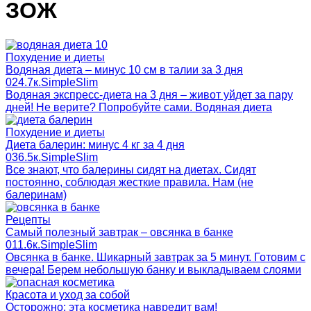
ЗОЖ
Похудение и диеты
Водяная диета – минус 10 см в талии за 3 дня
0
24.7к.
SimpleSlim
Водяная экспресс-диета на 3 дня – живот уйдет за пару
дней! Не верите? Попробуйте сами. Водяная диета
Похудение и диеты
Диета балерин: минус 4 кг за 4 дня
0
36.5к.
SimpleSlim
Все знают, что балерины сидят на диетах. Сидят
постоянно, соблюдая жесткие правила. Нам (не
балеринам)
Рецепты
Самый полезный завтрак – овсянка в банке
0
11.6к.
SimpleSlim
Овсянка в банке. Шикарный завтрак за 5 минут. Готовим с
вечера! Берем небольшую банку и выкладываем слоями
Красота и уход за собой
Осторожно: эта косметика навредит вам!