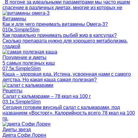
В погоне за идеальными параметрами мы часто ищем
спасение в различных диетах, многие из которых не
Витамины
Как и для чего принимать витамины Омега-3?
0
10к.
SimpleSlim
Как правильно принимать рыбий жир в капсулах?
Сколько препарата нужно для хорошего метаболизма,
гладкой
Похудение и диеты
5 самых полезных каш
0
7.5к.
SimpleSlim
Каша – здоровая еда. Истина, усвоенная нами с самого
детства. Но какая каша самая полезная?
Рецепты
Салат с кальмарами – 78 ккал на 100 г
0
3.1к.
SimpleSlim
Сегодня готовим вкусный салат с кальмарами, под
названием «Восторг». Калорийность всего 78 ккал на 100
гр.
Диеты звезд
Диета Софи Лорен