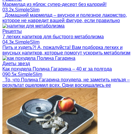
Мармелад из яблок: супер-десерт без калорий!
0
3.2к.
SimpleSlim
Домашний мармелад – вкусное и полезное лакомство,
которое не навредит вашей фигуре, если правильно
Рецепты
7 легких напитков для быстрого метаболизма
0
4.3к.
SimpleSlim
Пить и худеть?! А, пожалуйста! Вам подборка легких и
вкусных напитков, которые помогут ускорить метаболизм
Диеты звезд
Как похудела Полина Гагарина – 40 кг за полгода
0
90.5к.
SimpleSlim
То, что Полина Гагарина похудела, не заметить нельзя –
результат ошеломил всех. Одни восхищались ее