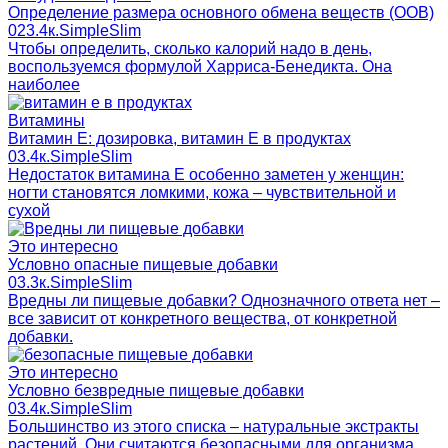
Определение размера основного обмена веществ (ООВ)
0
23.4к.
SimpleSlim
Чтобы определить, сколько калорий надо в день,
воспользуемся формулой Харриса-Бенедикта. Она
наиболее
Витамины
Витамин Е: дозировка, витамин Е в продуктах
0
3.4к.
SimpleSlim
Недостаток витамина Е особенно заметен у женщин:
ногти становятся ломкими, кожа – чувствительной и
сухой
Это интересно
Условно опасные пищевые добавки
0
3.3к.
SimpleSlim
Вредны ли пищевые добавки? Однозначного ответа нет –
все зависит от конкретного вещества, от конкретной
добавки.
Это интересно
Условно безвредные пищевые добавки
0
3.4к.
SimpleSlim
Большинство из этого списка – натуральные экстракты
растений. Они считаются безопасными для организма