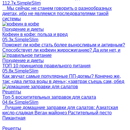
1
12.7к.
SimpleSlim
Мы сейчас не станем говорить о разнообразных
диетах, ибо не являемся последователями такой
системы
Похудение и диеты
Кофеин в кофе: польза и вред
0
5.3к.
SimpleSlim
Поможет ли кофе стать более выносливым и активным?
Способствует ли кофеин жиросжиганию? Да или нет, и
Похудение и диеты
ТОП 10 принципов правильного питания
0
5.8к.
SimpleSlim
Как звучат самые популярные ПП-догмы? Конечно же,
так: «два литра воды в день»; «завтрак съешь сам, обед
Рецепты
Топ-5 восхитительных заправок для салата
0
4.6к.
SimpleSlim
Лучшие домашние заправки для салатов: Азиатская
кисло-сладкая Веган майонез Растительный песто
Пикантная
Рецепты