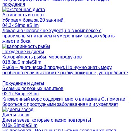
похудения
Активность и спорт
Убираем бока за 20 занятий
0
4.3к.
SimpleSlim
Локально человек не худеет, но в комплексе с
правильным питанием и умеренным кардио убрать
живот и бока
Похудение и диеты
Калорийность рыбы, морепродуктов
0
18.8к.
SimpleSlim
Рыба – диетический продукт. Но нужно знать меру,
особенно если вы любите рыбку пожирнее, употребляете
Похудение и диеты
6 самых полезных напитков
0
2.1к.
SimpleSlim
Клюквенный морс содержит много витамина C, помогает
бороться с простудными заболеваниями и укрепляет
Диеты звезд
Диеты звезд, которые опасно повторять!
0
16к.
SimpleSlim
Не пробовать! Не начинать! Этими словами хочется