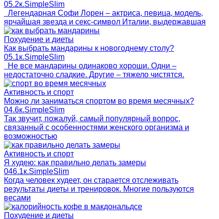
0
5.2к.
SimpleSlim
Легендарная Софи Лорен – актриса, певица, модель,
ярчайшая звезда и секс-символ Италии, выдержавшая
Похудение и диеты
Как выбрать мандарины к новогоднему столу?
0
5.1к.
SimpleSlim
Не все мандарины одинаково хороши. Одни –
недостаточно сладкие. Другие – тяжело чистятся.
Активность и спорт
Можно ли заниматься спортом во время месячных?
0
4.6к.
SimpleSlim
Так звучит, пожалуй, самый популярный вопрос,
связанный с особенностями женского организма и
возможностью
Активность и спорт
Я худею: как правильно делать замеры
0
46.1к.
SimpleSlim
Когда человек худеет, он старается отслеживать
результаты диеты и тренировок. Многие пользуются
весами
Похудение и диеты