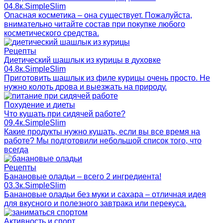
0
4.8к.
SimpleSlim
Опасная косметика – она существует. Пожалуйста,
внимательно читайте состав при покупке любого
косметического средства.
Рецепты
Диетический шашлык из курицы в духовке
0
4.8к.
SimpleSlim
Приготовить шашлык из филе курицы очень просто. Не
нужно колоть дрова и выезжать на природу.
Похудение и диеты
Что кушать при сидячей работе?
0
9.4к.
SimpleSlim
Какие продукты нужно кушать, если вы все время на
работе? Мы подготовили небольшой список того, что
всегда
Рецепты
Банановые оладьи – всего 2 ингредиента!
0
3.3к.
SimpleSlim
Банановые оладьи без муки и сахара – отличная идея
для вкусного и полезного завтрака или перекуса.
Активность и спорт