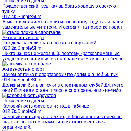
Похудение и диеты
Рождественский гусь: как выбрать хорошую свежую
тушку
0
17.4к.
SimpleSlim
А мы продолжаем готовиться к новому году, как и наши
замечательные читатели. И сегодня на повестке новая
Активность и спорт
Что делать, если стало плохо в спортзале?
0
20.2к.
SimpleSlim
Никто из нас не железный, поэтому кратковременные
ухудшения состояния в спортзале возможны, особенно
Активность и спорт
Зачем аптечка в спортзале? Что должно в ней быть?
0
13.4к.
SimpleSlim
Должны ли быть аптечки в спортивном клубе? Для чего
они? Если вам станет плохо в спортзале, или кто-либо
Похудение и диеты
Калорийность фруктов и ягод в таблице
0
12.7к.
SimpleSlim
Калорийность фруктов и ягод в большинстве своем не
высока, но это не значит, что их можно есть без
ограничений.