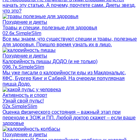
начать эту статью. А почему, прочтете сами. Диеты звезд,
что это?
Похудение и диеты
Травы и специи, полезные для здоровья
0
2.6к.
SimpleSlim
Все мы знаем, что существуют специи и травы, полезные
для здоровья. Пришло время узнать их в лицо.
Похудение и диеты
Калорийность пиццы ДОДО (и не только)
0
96.7к.
SimpleSlim
Мы уже писали о калорийности еды из Макдональдс,
КФС, Бургер Кинг и Сабвей. На очереди популярная
пицца Додо.
Активность и спорт
Узнай свой пульс!
0
2к.
SimpleSlim
Оценка физического состояния – важный этап при
переходе к ЗОЖ и ПП. Любой доктор скажет – если ваше
здоровье
Похудение и диеты