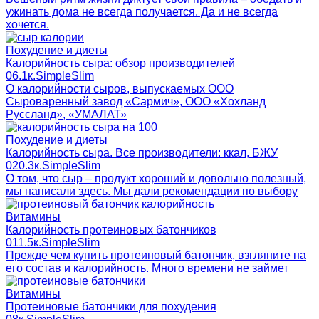
ужинать дома не всегда получается. Да и не всегда
хочется.
Похудение и диеты
Калорийность сыра: обзор производителей
0
6.1к.
SimpleSlim
О калорийности сыров, выпускаемых ООО
Сыроваренный завод «Сармич», ООО «Хохланд
Руссланд», «УМАЛАТ»
Похудение и диеты
Калорийность сыра. Все производители: ккал, БЖУ
0
20.3к.
SimpleSlim
О том, что сыр – продукт хороший и довольно полезный,
мы написали здесь. Мы дали рекомендации по выбору
Витамины
Калорийность протеиновых батончиков
0
11.5к.
SimpleSlim
Прежде чем купить протеиновый батончик, взгляните на
его состав и калорийность. Много времени не займет
Витамины
Протеиновые батончики для похудения