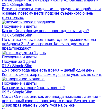
Не переедай! Лови калорийность колбасных изделий
0
3.5к.
SimpleSlim
Ветчина, сосиски, сардельки – продукты калорийные и
жирные, поэтому вести подсчет съеденного очень
желательно.
Похудение и диеты
Как прийти в форму после новогодних каникул?
0
1.8к.
SimpleSlim
По статистике, за время новогодних праздников мы
набираем 2 – 3 килограмма. Конечно, диетологи
предупреждают
Похудение и диеты
Похудей за 1 день!
0
1.8к.
SimpleSlim
До Нового года еще есть время – целый один день!
Конечно, сжечь жир на самом деле не удастся, но слить
Похудение и диеты
Как снизить калорийность оливье?
0
9.5к.
SimpleSlim
Салат Оливье, или, как его иногда называют, Зимний –
признанный король новогоднего стола. Без него не