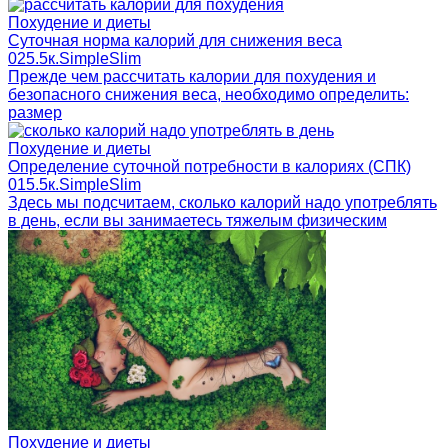
Похудение и диеты
Суточная норма калорий для снижения веса
0
25.5к.
SimpleSlim
Прежде чем рассчитать калории для похудения и
безопасного снижения веса, необходимо определить:
размер
Похудение и диеты
Определение суточной потребности в калориях (СПК)
0
15.5к.
SimpleSlim
Здесь мы подсчитаем, сколько калорий надо употреблять
в день, если вы занимаетесь тяжелым физическим
Похудение и диеты