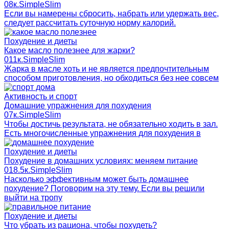
0
8к.
SimpleSlim
Если вы намерены сбросить, набрать или удержать вес,
следует рассчитать суточную норму калорий.
Похудение и диеты
Какое масло полезнее для жарки?
0
11к.
SimpleSlim
Жарка в масле хоть и не является предпочтительным
способом приготовления, но обходиться без нее совсем
Активность и спорт
Домашние упражнения для похудения
0
7к.
SimpleSlim
Чтобы достичь результата, не обязательно ходить в зал.
Есть многочисленные упражнения для похудения в
Похудение и диеты
Похудение в домашних условиях: меняем питание
0
18.5к.
SimpleSlim
Насколько эффективным может быть домашнее
похудение? Поговорим на эту тему. Если вы решили
выйти на тропу
Похудение и диеты
Что убрать из рациона, чтобы похудеть?