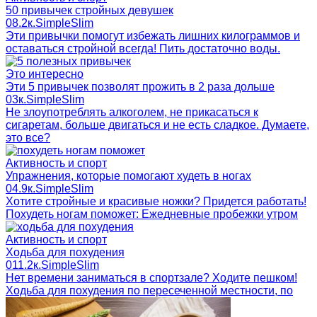
50 привычек стройных девушек
0
8.2к.
SimpleSlim
Эти привычки помогут избежать лишних килограммов и
оставаться стройной всегда! Пить достаточно воды.
Это интересно
Эти 5 привычек позволят прожить в 2 раза дольше
0
3к.
SimpleSlim
Не злоупотреблять алкоголем, не прикасаться к
сигаретам, больше двигаться и не есть сладкое. Думаете,
это все?
Активность и спорт
Упражнения, которые помогают худеть в ногах
0
4.9к.
SimpleSlim
Хотите стройные и красивые ножки? Придется работать!
Похудеть ногам поможет: Ежедневные пробежки утром
Активность и спорт
Ходьба для похудения
0
11.2к.
SimpleSlim
Нет времени заниматься в спортзале? Ходите пешком!
Ходьба для похудения по пересеченной местности, по