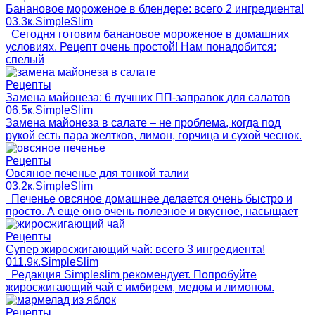
Банановое мороженое в блендере: всего 2 ингредиента!
0
3.3к.
SimpleSlim
Сегодня готовим банановое мороженое в домашних
условиях. Рецепт очень простой! Нам понадобится:
спелый
Рецепты
Замена майонеза: 6 лучших ПП-заправок для салатов
0
6.5к.
SimpleSlim
Замена майонеза в салате – не проблема, когда под
рукой есть пара желтков, лимон, горчица и сухой чеснок.
Рецепты
Овсяное печенье для тонкой талии
0
3.2к.
SimpleSlim
Печенье овсяное домашнее делается очень быстро и
просто. А еще оно очень полезное и вкусное, насыщает
Рецепты
Супер жиросжигающий чай: всего 3 ингредиента!
0
11.9к.
SimpleSlim
Редакция Simpleslim рекомендует. Попробуйте
жиросжигающий чай с имбирем, медом и лимоном.
Рецепты