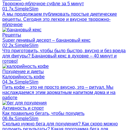
Творожно-яблочное суфле за 5 минут
0
1.7к.
SimpleSlim
А мы продолжаем публиковать простые диетические
рецепты. Сегодня это легкое и вкусное творожно-
яблочное
Рецепты
Super ленивый десерт – банановый кекс
0
2.2к.
SimpleSlim
Что приготовить, чтобы было быстро, вкусно и без вреда
для фигуры? Банановый кекс в духовке – 40 минут и
готово!
Похудение и диеты
Калорийность кофе
0
4.3к.
SimpleSlim
Пить кофе – это не просто вкусно, это – ритуал. Мы
наслаждаемся этим ароматным напитком дома и на
работе
Активность и спорт
Как правильно бегать, чтобы похудеть
0
6.8к.
SimpleSlim
Сколько нужно бега для похудения? Как скоро можно
получить результаты? Какая программа бега для