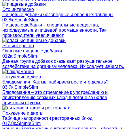
Это интересно
Пищевые добавки безвредные и опасные: таблицы
0
3.8к.
SimpleSlim
Пищевые добавки – специальные вещества,
используемые в пищевой промышленности. Так
производители увеличивают
Это интересно
Опасные пищевые добавки
0
12к.
SimpleSlim
Данная группа добавок оказывает разрушительное
воздействие на организм человека. Их следует избегать.
Похудение и диеты
Блюдомания. Как мы набираем вес и что делать?
0
3.7к.
SimpleSlim
Блюдомания – это стремление к употреблению и
приготовлению сложных блюд в погоне за более
приятным вкусом.
Похудение и диеты
Таблица калорийности ресторанных блюд
0
17.8к.
SimpleSlim
Бешеный ритм жизни диктует свои правила – обедать и