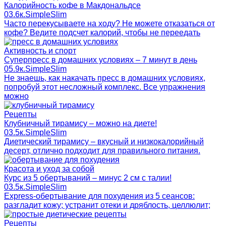
Калорийность кофе в Макдональдсе
0
3.6к.
SimpleSlim
Часто перекусываете на ходу? Не можете отказаться от
кофе? Ведите подсчет калорий, чтобы не переедать
Активность и спорт
Суперпресс в домашних условиях – 7 минут в день
0
5.9к.
SimpleSlim
Не знаешь, как накачать пресс в домашних условиях,
попробуй этот несложный комплекс. Все упражнения
можно
Рецепты
Клубничный тирамису – можно на диете!
0
3.5к.
SimpleSlim
Диетический тирамису – вкусный и низкокалорийный
десерт, отлично подходит для правильного питания.
Красота и уход за собой
Курс из 5 обертываний – минус 2 см с талии!
0
3.5к.
SimpleSlim
Express-обертывание для похудения из 5 сеансов:
разгладит кожу; устранит отеки и дряблость, целлюлит;
Рецепты