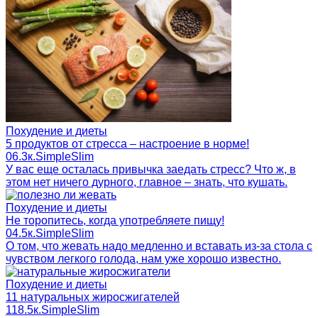
Похудение и диеты
5 продуктов от стресса – настроение в норме!
0
6.3к.
SimpleSlim
У вас еще осталась привычка заедать стресс? Что ж, в
этом нет ничего дурного, главное – знать, что кушать.
Похудение и диеты
Не торопитесь, когда употребляете пищу!
0
4.5к.
SimpleSlim
О том, что жевать надо медленно и вставать из-за стола с
чувством легкого голода, нам уже хорошо известно.
Похудение и диеты
11 натуральных жиросжигателей
1
18.5к.
SimpleSlim