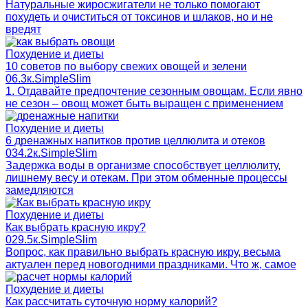
Натуральные жиросжигатели не только помогают
похудеть и очиститься от токсинов и шлаков, но и не
вредят
Похудение и диеты
10 советов по выбору свежих овощей и зелени
0
6.3к.
SimpleSlim
1. Отдавайте предпочтение сезонным овощам. Если явно
не сезон – овощ может быть выращен с применением
Похудение и диеты
6 дренажных напитков против целлюлита и отеков
0
34.2к.
SimpleSlim
Задержка воды в организме способствует целлюлиту,
лишнему весу и отекам. При этом обменные процессы
замедляются
Похудение и диеты
Как выбрать красную икру?
0
29.5к.
SimpleSlim
Вопрос, как правильно выбрать красную икру, весьма
актуален перед новогодними праздниками. Что ж, самое
Похудение и диеты
Как рассчитать суточную норму калорий?