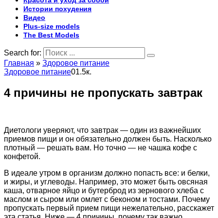
Красота и уход за собой
Истории похудения
Видео
Plus-size models
The Best Models
Search for:
Главная
»
Здоровое питание
Здоровое питание
0
1.5к.
4 причины не пропускать завтрак
Диетологи уверяют, что завтрак — один из важнейших
приемов пищи и он обязательно должен быть. Насколько
плотный — решать вам. Но точно — не чашка кофе с
конфетой.
В идеале утром в организм должно попасть все: и белки,
и жиры, и углеводы. Например, это может быть овсяная
каша, отварное яйцо и бутерброд из зернового хлеба с
маслом и сыром или омлет с беконом и тостами. Почему
пропускать первый прием пищи нежелательно, расскажет
эта статья. Ниже — 4 причины, почему так важно