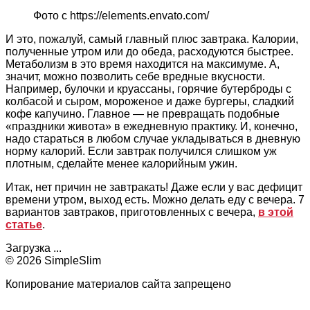
Фото с https://elements.envato.com/
И это, пожалуй, самый главный плюс завтрака. Калории,
полученные утром или до обеда, расходуются быстрее.
Метаболизм в это время находится на максимуме. А,
значит, можно позволить себе вредные вкусности.
Например, булочки и круассаны, горячие бутерброды с
колбасой и сыром, мороженое и даже бургеры, сладкий
кофе капучино. Главное — не превращать подобные
«праздники живота» в ежедневную практику. И, конечно,
надо стараться в любом случае укладываться в дневную
норму калорий. Если завтрак получился слишком уж
плотным, сделайте менее калорийным ужин.
Итак, нет причин не завтракать! Даже если у вас дефицит
времени утром, выход есть. Можно делать еду с вечера. 7
вариантов завтраков, приготовленных с вечера,
в этой
статье
.
Загрузка ...
© 2026 SimpleSlim
Копирование материалов сайта запрещено