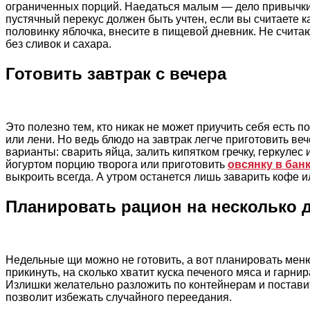
ограниченных порций. Наедаться малым — дело привычки
пустячный перекус должен быть учтен, если вы считаете 
половинку яблочка, внесите в пищевой дневник. Не считаю
без сливок и сахара.
Готовить завтрак с вечера
Это полезно тем, кто никак не может приучить себя есть п
или лени. Но ведь блюдо на завтрак легче приготовить в
варианты: сварить яйца, залить кипятком гречку, геркулес 
йогуртом порцию творога или приготовить
овсянку в бан
выкроить всегда. А утром останется лишь заварить кофе и
Планировать рацион на несколько 
Недельные щи можно не готовить, а вот планировать меню
прикинуть, на сколько хватит куска печеного мяса и гарни
Излишки желательно разложить по контейнерам и постав
позволит избежать случайного переедания.