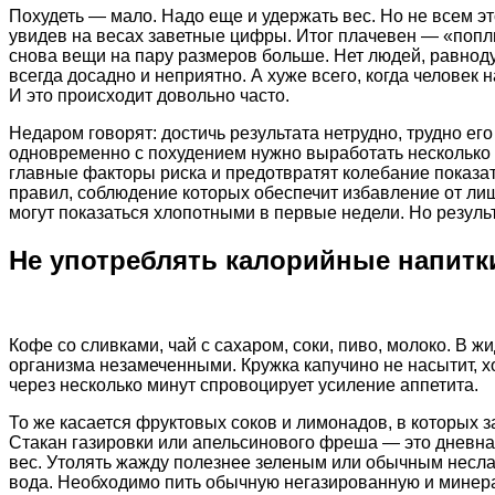
Похудеть — мало. Надо еще и удержать вес. Но не всем э
увидев на весах заветные цифры. Итог плачевен — «поп
снова вещи на пару размеров больше. Нет людей, равнод
всегда досадно и неприятно. А хуже всего, когда человек 
И это происходит довольно часто.
Недаром говорят: достичь результата нетрудно, трудно ег
одновременно с похудением нужно выработать несколько 
главные факторы риска и предотвратят колебание показат
правил, соблюдение которых обеспечит избавление от ли
могут показаться хлопотными в первые недели. Но результ
Не употреблять калорийные напитк
Кофе со сливками, чай с сахаром, соки, пиво, молоко. В 
организма незамеченными. Кружка капучино не насытит, хо
через несколько минут спровоцирует усиление аппетита.
То же касается фруктовых соков и лимонадов, в которых 
Стакан газировки или апельсинового фреша — это дневная
вес. Утолять жажду полезнее зеленым или обычным несла
вода. Необходимо пить обычную негазированную и минер