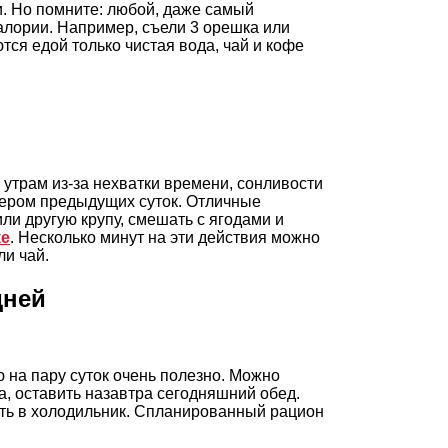
. Но помните: любой, даже самый
калории. Например, съели 3 орешка или
тся едой только чистая вода, чай и кофе
о утрам из-за нехватки времени, сонливости
ечером предыдущих суток. Отличные
или другую крупу, смешать с ягодами и
ке
. Несколько минут на эти действия можно
ли чай.
дней
 на пару суток очень полезно. Можно
ра, оставить назавтра сегодняшний обед.
ить в холодильник. Спланированный рацион