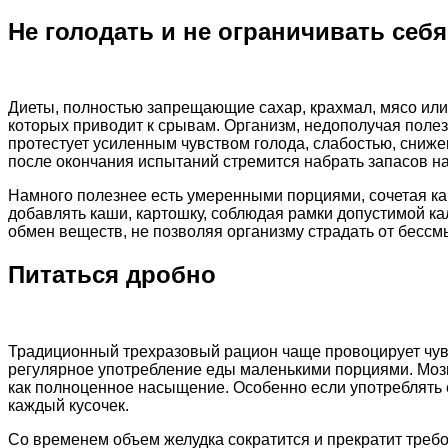
Не голодать и не ограничивать себя
Диеты, полностью запрещающие сахар, крахмал, мясо ил
которых приводит к срывам. Организм, недополучая полез
протестует усиленным чувством голода, слабостью, сниж
после окончания испытаний стремится набрать запасов н
Намного полезнее есть умеренными порциями, сочетая ка
добавлять каши, картошку, соблюдая рамки допустимой к
обмен веществ, не позволяя организму страдать от бесс
Питаться дробно
Традиционный трехразовый рацион чаще провоцирует чувс
регулярное употребление еды маленькими порциями. Моз
как полноценное насыщение. Особенно если употреблять
каждый кусочек.
Со временем объем желудка сократится и прекратит требо