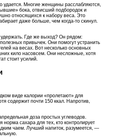
то удается. Многие женщины расслабляются,
лывшие» бока, отвисший подбородок и
ушно относящихся к набору веса. Это
набирает даже больше, чем когда-то скинул.
о удержать. Где же выход? Он рядом:
полезных привычек. Они помогут устранить
елей на весах. Вот несколько основных
шних кило насовсем. Они несложные, хотя
ат стоит усилий.
и
жидком виде калории «пролетают» для
тя содержит почти 150 ккал. Напротив,
запредельная доза простых углеводов.
 норма сахара для тех, кто контролирует
дким чаем. Лучший напиток, разумеется, —
альную.