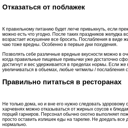
Отказаться от поблажек
К правильному питанию будет легче привыкнуть, если прек
можно есть что угодно. После таких праздников желудка 
возрастает искушение все бросить. Послабления в виде жи
чаю тоже вредны. Особенно в первые дни похудения.
Позволять себе различные вредные вкусности можно в оче
когда правильные пищевые привычки уже достаточно сфо
достигнут и вес удерживается в пределах нормы. Если же 
увеличиваться в объемах, любые читмилы / послабления 
Правильно питаться в ресторанах
Не только дома, но и вне его нужно следовать здоровому о
харчевнях можно отказываться от жирных соусов к блюдам
порций гарниров. Персонал обычно охотно выполняет пож
просто оставить излишек еды на тарелке. Не доедать все 
нормально.