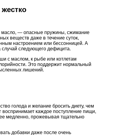
 жестко
и масло, — опасные пружины, сжимание
ных веществ даже в течение суток,
енным настроением или бессонницей. А
а случай следующего дефицита.
ши с маслом, к рыбе или котлетам
алорийности. Это поддержит нормальный
мысленных лишений.
тво голода и желание бросить диету, чем
г воспринимает каждое поступление пищи,
 ее медленно, прожевывая тщательно
вать добавки даже после очень