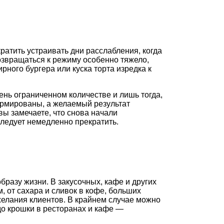
ратить устраивать дни расслабления, когда
возвращаться к режиму особенно тяжело,
рного бургера или куска торта изредка к
нь ограниченном количестве и лишь тогда,
рмированы, а желаемый результат
вы замечаете, что снова начали
следует немедленно прекратить.
бразу жизни. В закусочных, кафе и других
, от сахара и сливок в кофе, больших
елания клиентов. В крайнем случае можно
до крошки в ресторанах и кафе —