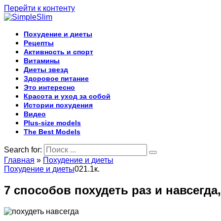
Перейти к контенту
Похудение и диеты
Рецепты
Активность и спорт
Витамины
Диеты звезд
Здоровое питание
Это интересно
Красота и уход за собой
Истории похудения
Видео
Plus-size models
The Best Models
Search for:
Главная
»
Похудение и диеты
Похудение и диеты
0
21.1к.
7 способов похудеть раз и навсегда,