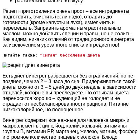
растительное масло по вкусу.
Рецепт приготовления очень прост – все ингредиенты
подготовить, очистить (если надо), отварить до
готовности (кроме капусты и лука), измельчить и
перемешать. Заправить ароматным растительным
маслом, можно добавить специи и травы, но не солить.
Как видим, никаких отличий от традиционного винегрета
за исключением урезанного списка ингредиентов!
Читайте также: 
"Сытая" бессолевая диета
Есть диет винегрет разрешается без ограничений, но не
позднее, чем за 2 – 3 часа до сна. Придерживаться такой
диеты можно от 3 – 5 дней до двух недель, в зависимости
от целей, которые вы преследуете. По отзывам, диета
переносится хорошо – худеющий не голодает и не
страдает от несбалансированности рациона. Питание
низкокалорийное, но полноценное.
Винегрет содержит все важные для человека микро- и
макроэлементы: цинк, йод, калий, кальций, витамины
группы В, витамин РР, марганец, железо, магний, фосфор
и огромное количество пищевых волокон. Блюдо