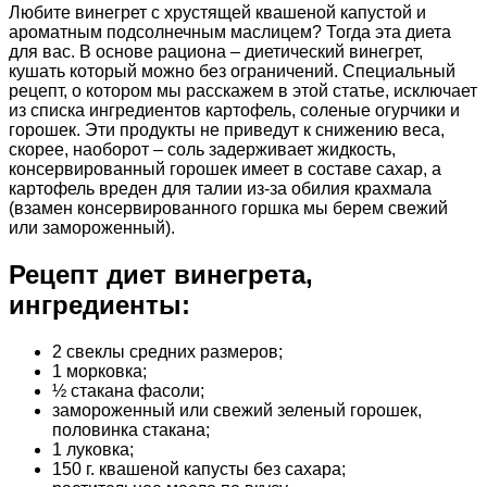
Любите винегрет с хрустящей квашеной капустой и
ароматным подсолнечным маслицем? Тогда эта диета
для вас. В основе рациона – диетический винегрет,
кушать который можно без ограничений. Специальный
рецепт, о котором мы расскажем в этой статье, исключает
из списка ингредиентов картофель, соленые огурчики и
горошек. Эти продукты не приведут к снижению веса,
скорее, наоборот – соль задерживает жидкость,
консервированный горошек имеет в составе сахар, а
картофель вреден для талии из-за обилия крахмала
(взамен консервированного горшка мы берем свежий
или замороженный).
Рецепт диет винегрета,
ингредиенты:
2 свеклы средних размеров;
1 морковка;
½ стакана фасоли;
замороженный или свежий зеленый горошек,
половинка стакана;
1 луковка;
150 г. квашеной капусты без сахара;