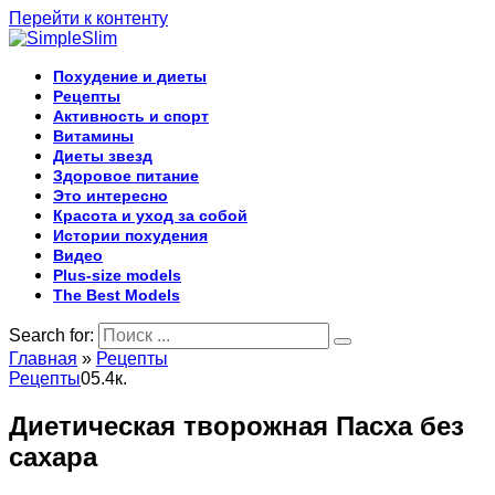
Перейти к контенту
Похудение и диеты
Рецепты
Активность и спорт
Витамины
Диеты звезд
Здоровое питание
Это интересно
Красота и уход за собой
Истории похудения
Видео
Plus-size models
The Best Models
Search for:
Главная
»
Рецепты
Рецепты
0
5.4к.
Диетическая творожная Пасха без
сахара