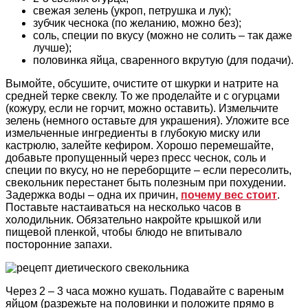
свежая зелень (укроп, петрушка и лук);
зубчик чеснока (по желанию, можно без);
соль, специи по вкусу (можно не солить – так даже
лучше);
половинка яйца, сваренного вкрутую (для подачи).
Вымойте, обсушите, очистите от шкурки и натрите на
средней терке свеклу. То же проделайте и с огурцами
(кожуру, если не горчит, можно оставить). Измельчите
зелень (немного оставьте для украшения). Уложите все
измельченные ингредиенты в глубокую миску или
кастрюлю, залейте кефиром. Хорошо перемешайте,
добавьте пропущенный через пресс чеснок, соль и
специи по вкусу, но не переборщите – если пересолить,
свекольник перестанет быть полезным при похудении.
Задержка воды – одна их причин,
почему вес стоит
.
Поставьте настаиваться на несколько часов в
холодильник. Обязательно накройте крышкой или
пищевой пленкой, чтобы блюдо не впитывало
посторонние запахи.
Через 2 – 3 часа можно кушать. Подавайте с вареным
яйцом (разрежьте на половинки и положите прямо в