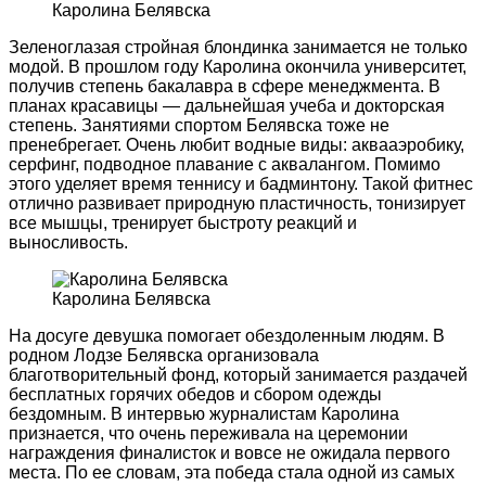
Каролина Белявска
Зеленоглазая стройная блондинка занимается не только
модой. В прошлом году Каролина окончила университет,
получив степень бакалавра в сфере менеджмента. В
планах красавицы — дальнейшая учеба и докторская
степень. Занятиями спортом Белявска тоже не
пренебрегает. Очень любит водные виды: аквааэробику,
серфинг, подводное плавание с аквалангом. Помимо
этого уделяет время теннису и бадминтону. Такой фитнес
отлично развивает природную пластичность, тонизирует
все мышцы, тренирует быстроту реакций и
выносливость.
Каролина Белявска
На досуге девушка помогает обездоленным людям. В
родном Лодзе Белявска организовала
благотворительный фонд, который занимается раздачей
бесплатных горячих обедов и сбором одежды
бездомным. В интервью журналистам Каролина
признается, что очень переживала на церемонии
награждения финалисток и вовсе не ожидала первого
места. По ее словам, эта победа стала одной из самых