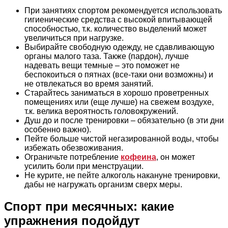
При занятиях спортом рекомендуется использовать
гигиенические средства с высокой впитывающей
способностью, т.к. количество выделений может
увеличиться при нагрузке.
Выбирайте свободную одежду, не сдавливающую
органы малого таза. Также (пардон), лучше
надевать вещи темные – это поможет не
беспокоиться о пятнах (все-таки они возможны) и
не отвлекаться во время занятий.
Старайтесь заниматься в хорошо проветренных
помещениях или (еще лучше) на свежем воздухе,
т.к. велика вероятность головокружений.
Душ до и после тренировки – обязательно (в эти дни
особенно важно).
Пейте больше чистой негазированной воды, чтобы
избежать обезвоживания.
Ограничьте потребление
кофеина
, он может
усилить боли при менструации.
Не курите, не пейте алкоголь накануне тренировки,
дабы не нагружать организм сверх меры.
Спорт при месячных: какие
упражнения подойдут