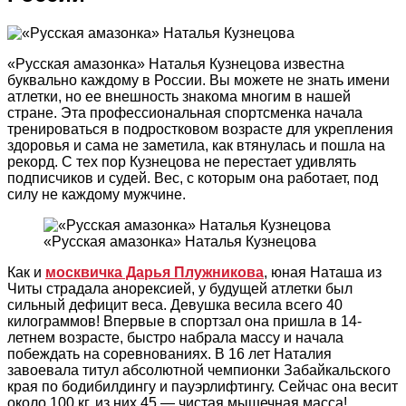
«Русская амазонка» Наталья Кузнецова известна
буквально каждому в России. Вы можете не знать имени
атлетки, но ее внешность знакома многим в нашей
стране. Эта профессиональная спортсменка начала
тренироваться в подростковом возрасте для укрепления
здоровья и сама не заметила, как втянулась и пошла на
рекорд. С тех пор Кузнецова не перестает удивлять
подписчиков и судей. Вес, с которым она работает, под
силу не каждому мужчине.
«Русская амазонка» Наталья Кузнецова
Как и
москвичка Дарья Плужникова
, юная Наташа из
Читы страдала анорексией, у будущей атлетки был
сильный дефицит веса. Девушка весила всего 40
килограммов! Впервые в спортзал она пришла в 14-
летнем возрасте, быстро набрала массу и начала
побеждать на соревнованиях. В 16 лет Наталия
завоевала титул абсолютной чемпионки Забайкальского
края по бодибилдингу и пауэрлифтингу. Сейчас она весит
около 100 кг, из них 45 — чистая мышечная масса!