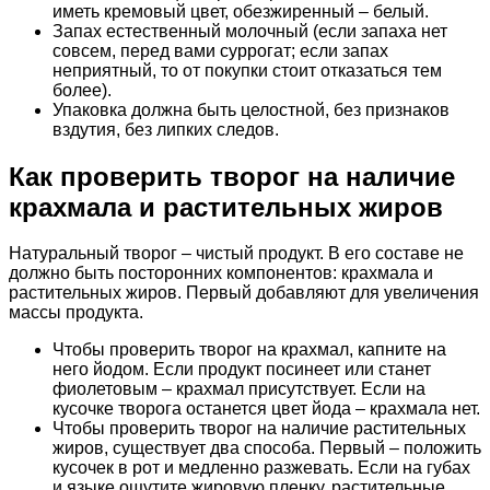
иметь кремовый цвет, обезжиренный – белый.
Запах естественный молочный (если запаха нет
совсем, перед вами суррогат; если запах
неприятный, то от покупки стоит отказаться тем
более).
Упаковка должна быть целостной, без признаков
вздутия, без липких следов.
Как проверить творог на наличие
крахмала и растительных жиров
Натуральный творог – чистый продукт. В его составе не
должно быть посторонних компонентов: крахмала и
растительных жиров. Первый добавляют для увеличения
массы продукта.
Чтобы проверить творог на крахмал, капните на
него йодом. Если продукт посинеет или станет
фиолетовым – крахмал присутствует. Если на
кусочке творога останется цвет йода – крахмала нет.
Чтобы проверить творог на наличие растительных
жиров, существует два способа. Первый – положить
кусочек в рот и медленно разжевать. Если на губах
и языке ощутите жировую пленку, растительные