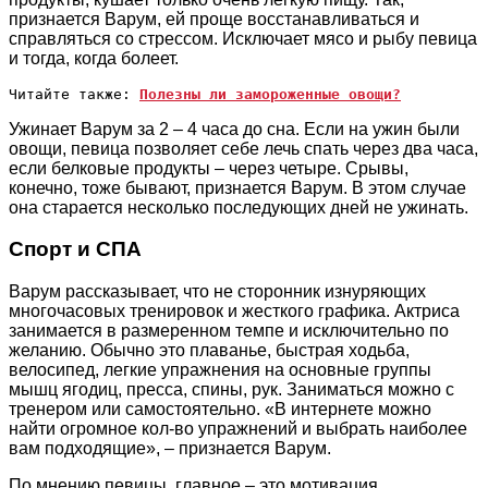
признается Варум, ей проще восстанавливаться и
справляться со стрессом. Исключает мясо и рыбу певица
и тогда, когда болеет.
Читайте также: 
Полезны ли замороженные овощи?
Ужинает Варум за 2 – 4 часа до сна. Если на ужин были
овощи, певица позволяет себе лечь спать через два часа,
если белковые продукты – через четыре. Срывы,
конечно, тоже бывают, признается Варум. В этом случае
она старается несколько последующих дней не ужинать.
Спорт и СПА
Варум рассказывает, что не сторонник изнуряющих
многочасовых тренировок и жесткого графика. Актриса
занимается в размеренном темпе и исключительно по
желанию. Обычно это плаванье, быстрая ходьба,
велосипед, легкие упражнения на основные группы
мышц ягодиц, пресса, спины, рук. Заниматься можно с
тренером или самостоятельно. «В интернете можно
найти огромное кол-во упражнений и выбрать наиболее
вам подходящие», – признается Варум.
По мнению певицы, главное – это мотивация.