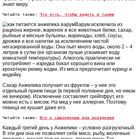
знает меру.
Читайте также: 
Что есть, чтобы худеть в талии
Варум исключила из
рациона жирное, жареное и все животные белки, сахар,
рыбные и мясные бульоны, маринады, хлеб, соусы,
дрожжи и все напитки за исключением чистой
негазированной воды. Она пьет много воды, около 2 – 4
литров в сутки (ее организм лучше усваивает воду
комнатной температуры). Алкоголь практически не
употребляет – изредка бокал хорошего вина или
крохотную рюмку водки. Из мяса предпочитает курицу и
индейку.
Сахар Анжелика получает из фруктов – у нее это
отдельный прием пищи (в первой половине дня, но никак
не вечером). Исключение составляет грейпфрут, его
можно есть с мясом. На мед у нее аллергия. Поэтому
певица не кушает даже его.
Читайте также: 
Все о сыроедении для похудения
Каждый третий день у Анжелики – условно разгрузочный.
В эти дни она не позволяет себе мясо, рыбу, молочные
продукты, кушает только очень легкую пищу. Так,