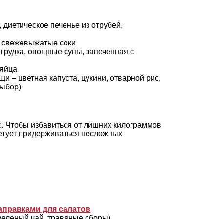
т, диетическое печенье из отрубей,
, свежевыжатые соки
 грудка, овощные супы, запеченная с
 яйца
и – цветная капуста, цукини, отварной рис,
ыбор).
с. Чтобы избавиться от лишних килограммов
ветует придерживаться несложных
аправками для салатов
зеленый чай, травяные сборы)