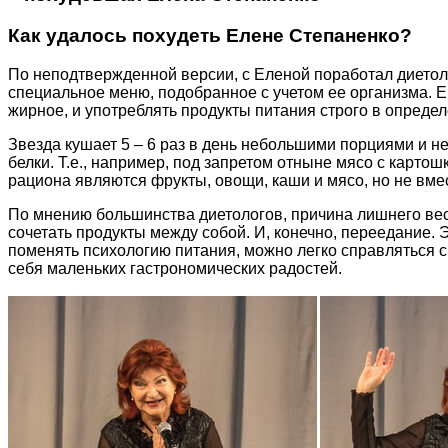
Как удалось похудеть Елене Степаненко?
По неподтвержденной версии, с Еленой поработал диетол
специальное меню, подобранное с учетом ее организма. 
жирное, и употреблять продукты питания строго в опреде
Звезда кушает 5 – 6 раз в день небольшими порциями и н
белки. Т.е., например, под запретом отныне мясо с карто
рациона являются фрукты, овощи, каши и мясо, но не вмес
По мнению большинства диетологов, причина лишнего вес
сочетать продукты между собой. И, конечно, переедание. 
поменять психологию питания, можно легко справляться
себя маленьких гастрономических радостей.