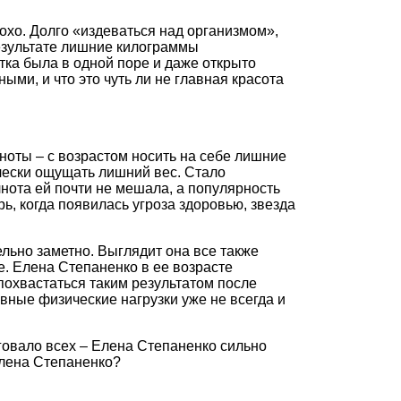
охо. Долго «издеваться над организмом»,
результате лишние килограммы
тка была в одной поре и даже открыто
ми, и что это чуть ли не главная красота
лноты – с возрастом носить на себе лишние
чески ощущать лишний вес. Стало
лнота ей почти не мешала, а популярность
ерь, когда появилась угроза здоровью, звезда
ельно заметно. Выглядит она все также
е. Елена Степаненко в ее возрасте
похвастаться таким результатом после
вные физические нагрузки уже не всегда и
овало всех – Елена Степаненко сильно
Елена Степаненко?