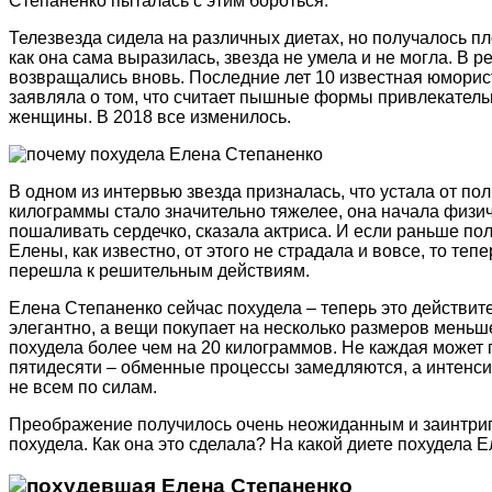
Степаненко пыталась с этим бороться.
Телезвезда сидела на различных диетах, но получалось пл
как она сама выразилась, звезда не умела и не могла. В 
возвращались вновь. Последние лет 10 известная юморис
заявляла о том, что считает пышные формы привлекательны
женщины. В 2018 все изменилось.
В одном из интервью звезда призналась, что устала от по
килограммы стало значительно тяжелее, она начала физи
пошаливать сердечко, сказала актриса. И если раньше по
Елены, как известно, от этого не страдала и вовсе, то теп
перешла к решительным действиям.
Елена Степаненко сейчас похудела – теперь это действит
элегантно, а вещи покупает на несколько размеров меньш
похудела более чем на 20 килограммов. Не каждая может 
пятидесяти – обменные процессы замедляются, а интенси
не всем по силам.
Преображение получилось очень неожиданным и заинтриг
похудела. Как она это сделала? На какой диете похудела 