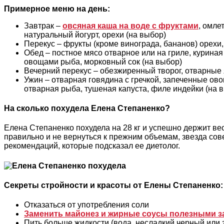
Примерное меню на день:
Завтрак –
овсяная каша на воде с фруктами
, омле
натуральный йогурт, орехи (на выбор)
Перекус – фрукты (кроме винограда, бананов) орехи
Обед – постное мясо отварное или на гриле, куриная
овощами рыба, морковный сок (на выбор)
Вечерний перекус – обезжиренный творог, отварные
Ужин – отварная говядина с гречкой, запеченные овощ
отварная рыба, тушеная капуста, филе индейки (на в
На сколько похудела Елена Степаненко?
Елена Степаненко похудела на 28 кг и успешно держит ве
правильно и не вернуться к прежним объемам, звезда со
рекомендаций, которые подсказал ее диетолог.
Секреты стройности и красоты от Елены Степаненко:
Отказаться от употребления соли
Заменить майонез и жирные соусы полезными з
Пить больше жидкости (вода, несладкий черный или 