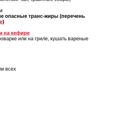
м
е опасные транс-жиры (перечень
е
)
и на кефире
ароварке или на гриле, кушать вареные
ли всех