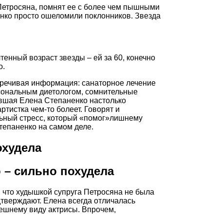
 Петросяна, помнят ее с более чем пышными
ко просто ошеломили поклонников. Звезда
тенный возраст звезды – ей за 60, конечно
о.
оречивая информация: санаторное лечение
рсональным диетологом, сомнительные
евшая Елена Степаненко настолько
ртистка чем-то болеет. Говорят и
льный стресс, который «помог»лишнему
Степаненко на самом деле.
 – сильно похудела
, что худышкой супруга Петросяна не была
дтверждают. Елена всегда отличалась
нешнему виду актрисы. Впрочем,