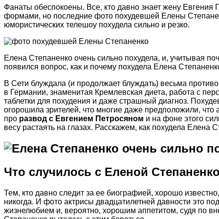
Фанаты обеспокоены. Все, кто давно знает жену Евгения
формами, но последние фото похудевшей Елены Степанен
юмористических телешоу похудела сильно и резко.
Елена Степаненко очень сильно похудела, и, учитывая поч
появился вопрос, как и почему похудела Елена Степаненк
В Сети блуждала (и продолжает блуждать) весьма против
в Германии, знаменитая Кремлевская диета, работа с пе
таблетки для похудения и даже страшный диагноз. Похуд
огорошила зрителей, что многие даже предположили, что а
про
развод с Евгением Петросяном
и на фоне этого си
весу растаять на глазах. Расскажем, как похудела Елена 
Что случилось с Еленой Степаненко
Тем, кто давно следит за ее биографией, хорошо известно
никогда. И фото актрисы двадцатилетней давности это по
жизнелюбием и, вероятно, хорошим аппетитом, судя по в