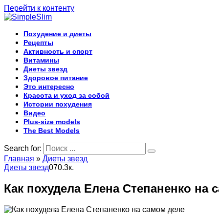
Перейти к контенту
Похудение и диеты
Рецепты
Активность и спорт
Витамины
Диеты звезд
Здоровое питание
Это интересно
Красота и уход за собой
Истории похудения
Видео
Plus-size models
The Best Models
Search for:
Главная
»
Диеты звезд
Диеты звезд
0
70.3к.
Как похудела Елена Степаненко на 