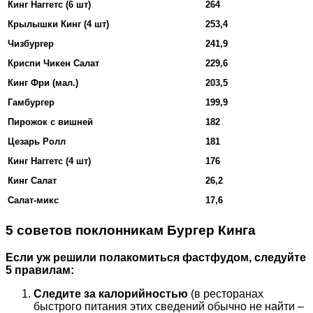
Кинг Наггетс (6 шт)
264
Крылышки Кинг (4 шт)
253,4
Чизбургер
241,9
Криспи Чикен Салат
229,6
Кинг Фри (мал.)
203,5
Гамбургер
199,9
Пирожок с вишней
182
Цезарь Ролл
181
Кинг Наггетс (4 шт)
176
Кинг Салат
26,2
Салат-микс
17,6
5 советов поклонникам Бургер Кинга
Если уж решили полакомиться фастфудом, следуйте
5 правилам:
Следите за калорийностью
(в ресторанах
быстрого питания этих сведений обычно не найти –