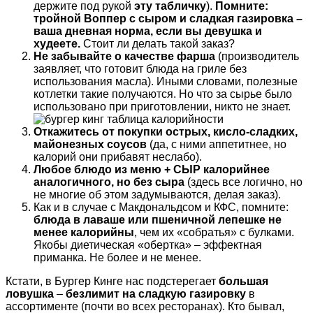
держите под рукой
эту табличку
).
Помните:
тройной Воппер с сыром и сладкая газировка –
ваша дневная норма, если вы девушка и
худеете.
Стоит ли делать такой заказ?
Не забывайте о качестве фарша
(производитель
заявляет, что готовит блюда на гриле без
использования масла). Иными словами, полезные
котлетки такие получаются. Но что за сырье было
использовано при приготовлении, никто не знает.
Откажитесь от покупки острых, кисло-сладких,
майонезных соусов
(да, с ними аппетитнее, но
калорий они прибавят неслабо).
Любое блюдо из меню + СЫР калорийнее
аналогичного, но без сыра
(здесь все логично, но
не многие об этом задумываются, делая заказ).
Как и в случае с Макдональдсом и КФС, помните:
блюда в лаваше или пшеничной лепешке не
менее калорийны
, чем их «собратья» с булками.
Якобы диетическая «обертка» – эффектная
приманка. Не более и не менее.
Кстати, в Бургер Кинге нас подстерегает
большая
ловушка
–
безлимит на сладкую газировку
в
ассортименте (почти во всех ресторанах). Кто бывал,