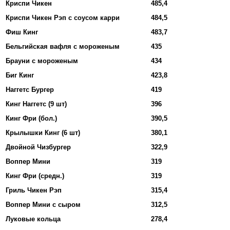
Криспи Чикен
485,4
Криспи Чикен Рэп с соусом карри
484,5
Фиш Кинг
483,7
Бельгийская вафля с мороженым
435
Брауни с мороженым
434
Биг Кинг
423,8
Наггетс Бургер
419
Кинг Наггетс (9 шт)
396
Кинг Фри (бол.)
390,5
Крылышки Кинг (6 шт)
380,1
Двойной Чизбургер
322,9
Воппер Мини
319
Кинг Фри (средн.)
319
Гриль Чикен Рэп
315,4
Воппер Мини с сыром
312,5
Луковые кольца
278,4