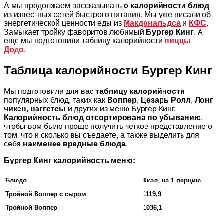
А мы продолжаем рассказывать
о калорийности блюд
из известных сетей быстрого питания. Мы уже писали об
энергетической ценности еды из
Макдональдса
и
КФС
.
Замыкает тройку фаворитов любимый
Бургер Кинг
. А
еще мы подготовили таблицу калорийности
пиццы
Додо
.
Таблица калорийности Бургер Кинг
Мы подготовили для вас
таблицу калорийности
популярных блюд, таких как
Воппер
,
Цезарь Ролл
,
Лонг
чикен
,
наггетсы
и других из меню Бургер Кинг.
Калорийность блюд отсортирована по убыванию
,
чтобы вам было проще получить четкое представление о
том, что и сколько вы съедаете, а также выделить для
себя
наименее вредные блюда
.
Бургер Кинг калорийность меню:
Блюдо
Ккал, на 1 порцию
Тройной Воппер с сыром
1119,9
Тройной Воппер
1036,1