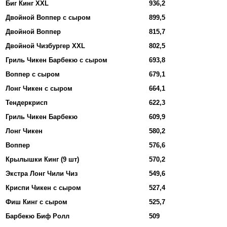
Биг Кинг XXL
936,2
Двойной Воппер с сыром
899,5
Двойной Воппер
815,7
Двойной Чизбургер XXL
802,5
Гриль Чикен Барбекю с сыром
693,8
Воппер с сыром
679,1
Лонг Чикен с сыром
664,1
Тендеркрисп
622,3
Гриль Чикен Барбекю
609,9
Лонг Чикен
580,2
Воппер
576,6
Крылышки Кинг (9 шт)
570,2
Экстра Лонг Чили Чиз
549,6
Криспи Чикен с сыром
527,4
Фиш Кинг с сыром
525,7
Барбекю Биф Ролл
509