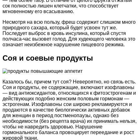
— тем более табу. В отличие от целого фрукта отжатый
сок полностью лишен клетчатки, что способствует
мгновенному его всасыванию.
Несмотря на всю пользу, фреш содержит слишком много
природного сахара, который будет усвоен тут же.
Последует выброс в кровь инсулина, который спустя
полчаса-час вызовет голод. Для худеющего человека это
означает неизбежное нарушение пищевого режима.
Соя и соевые продукты
Казалось бы, причем тут соя? Невероятно, но связь есть.
Соя и продукты, ее содержащие, включают изофлавоны
— вид антиоксидантов, относящихся к фитоэстрогенам и
действующих подобно женским половым гормонам —
эстрогенам. Изофлавоны сои широко рекламируются и
продаются в качестве биологически активных добавок
для женщин в период постменопаузы, однако без
необходимости (без рецепта врача) их принимать нельзя,
чтобы не навредить здоровью. Нарушение
гормонального баланса провоцирует переедание и рост
жировой ткани.