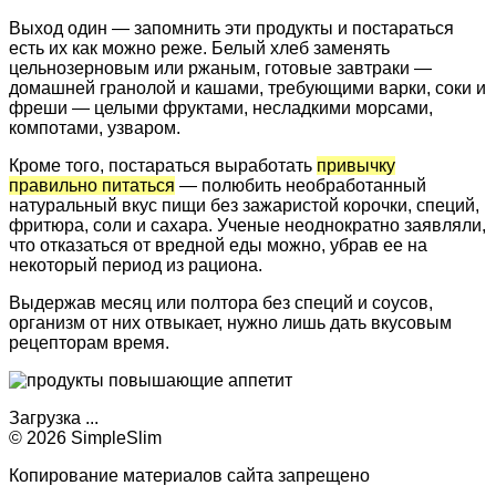
Выход один — запомнить эти продукты и постараться
есть их как можно реже. Белый хлеб заменять
цельнозерновым или ржаным, готовые завтраки —
домашней гранолой и кашами, требующими варки, соки и
фреши — целыми фруктами, несладкими морсами,
компотами, узваром.
Кроме того, постараться выработать
привычку
правильно питаться
— полюбить необработанный
натуральный вкус пищи без зажаристой корочки, специй,
фритюра, соли и сахара. Ученые неоднократно заявляли,
что отказаться от вредной еды можно, убрав ее на
некоторый период из рациона.
Выдержав месяц или полтора без специй и соусов,
организм от них отвыкает, нужно лишь дать вкусовым
рецепторам время.
Загрузка ...
© 2026 SimpleSlim
Копирование материалов сайта запрещено