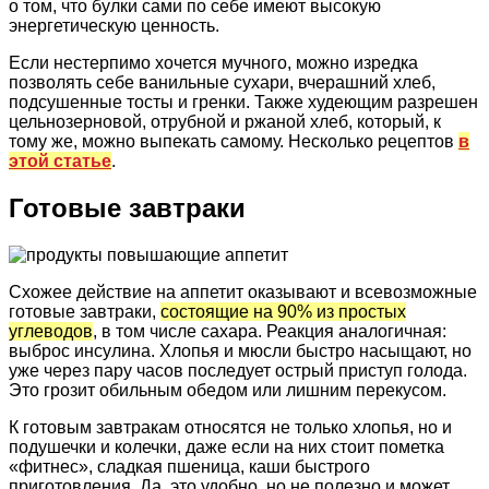
о том, что булки сами по себе имеют высокую
энергетическую ценность.
Если нестерпимо хочется мучного, можно изредка
позволять себе ванильные сухари, вчерашний хлеб,
подсушенные тосты и гренки. Также худеющим разрешен
цельнозерновой, отрубной и ржаной хлеб, который, к
тому же, можно выпекать самому. Несколько рецептов
в
этой статье
.
Готовые завтраки
Схожее действие на аппетит оказывают и всевозможные
готовые завтраки,
состоящие на 90% из простых
углеводов
, в том числе сахара. Реакция аналогичная:
выброс инсулина. Хлопья и мюсли быстро насыщают, но
уже через пару часов последует острый приступ голода.
Это грозит обильным обедом или лишним перекусом.
К готовым завтракам относятся не только хлопья, но и
подушечки и колечки, даже если на них стоит пометка
«фитнес», сладкая пшеница, каши быстрого
приготовления. Да, это удобно, но не полезно и может