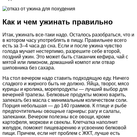
Как и чем ужинать правильно
Итак, ужинать все-таки надо. Осталось разобраться, что и
в котором часу употреблять в пищу. Правильнее всего
есть за 3–4 часа до сна. Если и после ужина чувство
голода мучает нестерпимо, разрешите себе второй,
поздний ужин. Это может быть стаканчик кефира, чай с
мятой или лимоном, домашний компот или отвар
шиповника без сахара.
На стол вечером надо ставить подходящую еду. Ничего
сладкого и жирного быть не должно. Яйца, творог, мясо
курицы и кролика, морепродукты — лучший выбор для
вечерней трапезы. Белковые продукты можно варить,
запекать без масла с минимальным количеством соли.
Порция небольшая — до 140 граммов. К птице и рыбе
предпочтительны овощные гарниры: рагу и салаты,
запеканки. Вечером полезны все овощи, кроме
картофеля, моркови и свеклы. Клетчатка наполнит
желудок, поможет пищеварению и усвоению белковой
пищи. Причем, если нет проблем с ЖКТ, лучше есть