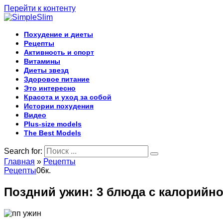
Перейти к контенту
Похудение и диеты
Рецепты
Активность и спорт
Витамины
Диеты звезд
Здоровое питание
Это интересно
Красота и уход за собой
Истории похудения
Видео
Plus-size models
The Best Models
Search for:
Главная
»
Рецепты
Рецепты
0
6к.
Поздний ужин: 3 блюда с калорийно