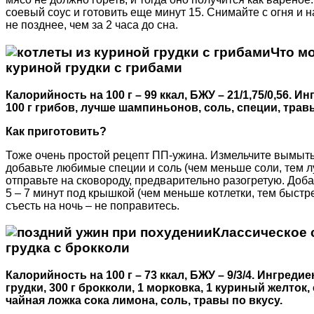
соевый соус и готовить еще минут 15. Снимайте с огня и 
не позднее, чем за 2 часа до сна.
Что мо
куриной грудки с грибами
Калорийность
на 100 г – 99 ккал, БЖУ – 21/1,75/0,56. 
100 г грибов, лучше шампиньонов, соль, специи, травы
Как приготовить?
Тоже очень простой рецепт ПП-ужина. Измельчите вымыты
добавьте любимые специи и соль (чем меньше соли, тем 
отправьте на сковороду, предварительно разогретую. Доба
5 – 7 минут под крышкой (чем меньше котлетки, тем быстр
съесть на ночь – не поправитесь.
Классическое 
грудка с брокколи
Калорийность
на 100 г – 73 ккал, БЖУ – 9/3/4. Ингред
грудки, 300 г брокколи, 1 морковка, 1 куриный желток
чайная ложка сока лимона, соль, травы по вкусу.