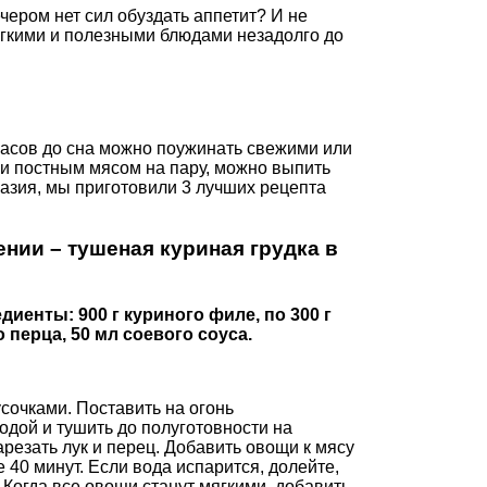
чером нет сил обуздать аппетит? И не
егкими и полезными блюдами незадолго до
 часов до сна можно поужинать свежими или
 постным мясом на пару, можно выпить
разия, мы приготовили 3 лучших рецепта
нии – тушеная куриная грудка в
редиенты: 900 г куриного филе, по 300 г
 перца, 50 мл соевого соуса.
сочками. Поставить на огонь
водой и тушить до полуготовности на
арезать лук и перец. Добавить овощи к мясу
40 минут. Если вода испарится, долейте,
. Когда все овощи станут мягкими, добавить