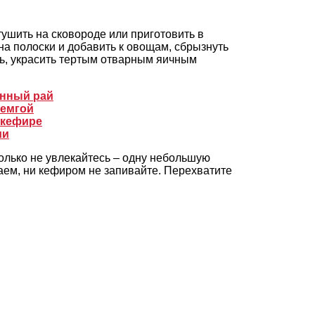
ушить на сковороде или приготовить в
на полоски и добавить к овощам, сбрызнуть
ь, украсить тертым отварным яичным
анный рай
семгой
 кефире
ии
только не увлекайтесь – одну небольшую
чаем, ни кефиром не запивайте. Перехватите