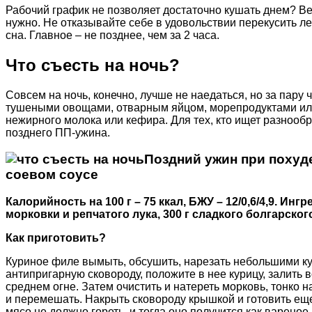
Рабочий график не позволяет достаточно кушать днем? Ве
нужно. Не отказывайте себе в удовольствии перекусить л
сна. Главное – не позднее, чем за 2 часа.
Что съесть на ночь?
Совсем на ночь, конечно, лучше не наедаться, но за пару
тушеными овощами, отварным яйцом, морепродуктами или
нежирного молока или кефира. Для тех, кто ищет разнооб
позднего ПП-ужина.
Поздний ужин при похуде
соевом соусе
Калорийность на 100 г – 75 ккал, БЖУ – 12/0,6/4,9. Инг
морковки и репчатого лука, 300 г сладкого болгарского
Как приготовить?
Куриное филе вымыть, обсушить, нарезать небольшими ку
антипригарную сковороду, положите в нее курицу, залить 
среднем огне. Затем очистить и натереть морковь, тонко н
и перемешать. Накрыть сковороду крышкой и готовить еще 
мясо не должно гореть, и тогда оно получится как вареное