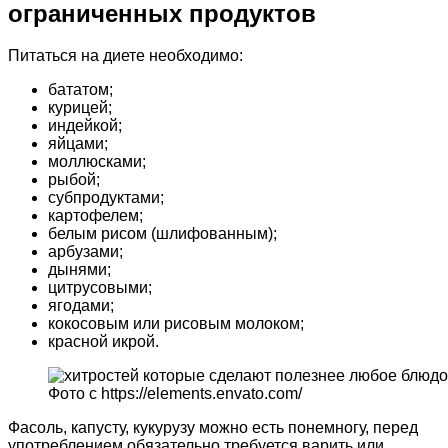
ограниченных продуктов
Питаться на диете необходимо:
бататом;
курицей;
индейкой;
яйцами;
моллюсками;
рыбой;
субпродуктами;
картофелем;
белым рисом (шлифованным);
арбузами;
дынями;
цитрусовыми;
ягодами;
кокосовым или рисовым молоком;
красной икрой.
Фото с https://elements.envato.com/
Фасоль, капусту, кукурузу можно есть понемногу, перед
употреблением обязательно требуется варить или