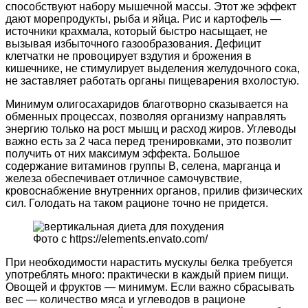
способствуют набору мышечной массы. Этот же эффект
дают морепродукты, рыба и яйца. Рис и картофель —
источники крахмала, который быстро насыщает, не
вызывая избыточного газообразования. Дефицит
клетчатки не провоцирует вздутия и брожения в
кишечнике, не стимулирует выделения желудочного сока,
не заставляет работать органы пищеварения вхолостую.
Минимум олигосахаридов благотворно сказывается на
обменных процессах, позволяя организму направлять
энергию только на рост мышц и расход жиров. Углеводы
важно есть за 2 часа перед тренировками, это позволит
получить от них максимум эффекта. Большое
содержание витаминов группы В, селена, марганца и
железа обеспечивает отличное самочувствие,
кровоснабжение внутренних органов, прилив физических
сил. Голодать на таком рационе точно не придется.
Фото с https://elements.envato.com/
При необходимости нарастить мускулы белка требуется
употреблять много: практически в каждый прием пищи.
Овощей и фруктов — минимум. Если важно сбрасывать
вес — количество мяса и углеводов в рационе