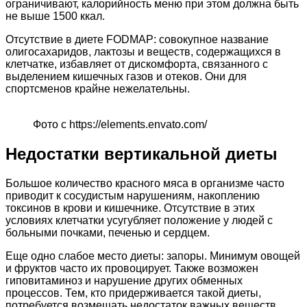
ограничивают, калорийность меню при этом должна быть
не выше 1500 ккал.
Отсутствие в диете FODMAP: совокупное название
олигосахаридов, лактозы и веществ, содержащихся в
клетчатке, избавляет от дискомфорта, связанного с
выделением кишечных газов и отеков. Они для
спортсменов крайне нежелательны.
Фото с https://elements.envato.com/
Недостатки вертикальной диеты
Большое количество красного мяса в организме часто
приводит к сосудистым нарушениям, накоплению
токсинов в крови и кишечнике. Отсутствие в этих
условиях клетчатки усугубляет положение у людей с
больными почками, печенью и сердцем.
Еще одно слабое место диеты: запоры. Минимум овощей
и фруктов часто их провоцирует. Также возможен
гиповитаминоз и нарушение других обменных
процессов. Тем, кто придерживается такой диеты,
потребуется возмещать недостаток важных веществ